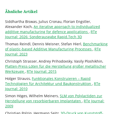
Ähnliche Artikel
Siddhartha Biswas, Julius Cronau, Florian Engstler,
Alexander Koch,
An iterative approach to individualized
additive manufacturing for defence applications
,
RTe
Journal: 2026: Sonderausgabe Rapid.Tech 3D
Thomas Reindl, Dennis Meisner, Stefan Hierl,
Benchmarking
of plastic-based Additive Manufacturing Processes
,
RTe
Journal: 2023
Christoph Strasser, Andrey Prihodovsky, Vasily Ploshikhin,
Platten-Press-Löten für die Herstellung großer metallischer
Werkzeuge
,
RTe Journal: 2015
Holger Strauss,
Funktionales Konstruieren – Rapid
Technologien für Architektur und Baukonstruktion
,
RTe
Journal: 2010
Simon Höges, Wilhelm Meiners,
SLM von Polylactiden zur
Herstellung von resorbierbaren Implantaten
,
RTe Journal:
2009
Christian Polzin, Hermann Seitz,
3D-Druck von Kunststoff-