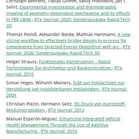
Christoph Behrens, Tobias Grimm, Vasily Ploshikhin, Jan T.
Sehrt,
Experimental investigation and thermographic
imaging of geometry dependent overheating and its effects
in PBF-LB/M
,
RTe Journal: 2025: Sonderausgabe Rapid.Tech
3D
Thomas Piendl, Alexander Bonke, Mathias Hartmann,
A new
slicing workflow to effectively bridge design to process for
components from Directed Energy Deposition with arc
,
RTe
Journal: 2026: Sonderausgabe Rapid.Tech 3D
Holger Strauss,
Funktionales Konstruieren – Rapid
Technologien für Architektur und Baukonstruktion
,
RTe
Journal: 2010
Simon Höges, Wilhelm Meiners,
SLM von Polylactiden zur
Herstellung von resorbierbaren Implantaten
,
RTe Journal:
2009
Christian Polzin, Hermann Seitz,
3D-Druck von Kunststoff-
Medizinprodukten
,
RTe Journal: 2012
Manuel Esperon-Miguez,
Enhancing Integrated Vehicle
Health Management Through the Use of Additive
Manufacturing
,
RTe Journal: 2014