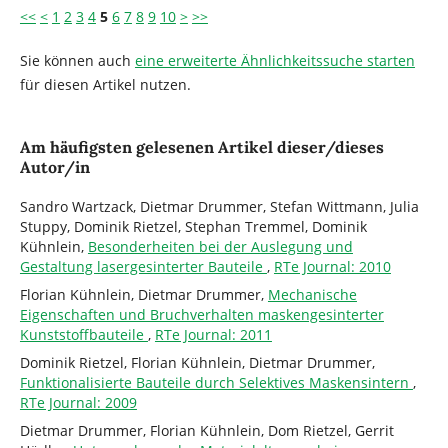
<<
<
1
2
3
4
5
6
7
8
9
10
>
>>
Sie können auch
eine erweiterte Ähnlichkeitssuche starten
für diesen Artikel nutzen.
Am häufigsten gelesenen Artikel dieser/dieses
Autor/in
Sandro Wartzack, Dietmar Drummer, Stefan Wittmann, Julia
Stuppy, Dominik Rietzel, Stephan Tremmel, Dominik
Kühnlein,
Besonderheiten bei der Auslegung und
Gestaltung lasergesinterter Bauteile
,
RTe Journal: 2010
Florian Kühnlein, Dietmar Drummer,
Mechanische
Eigenschaften und Bruchverhalten maskengesinterter
Kunststoffbauteile
,
RTe Journal: 2011
Dominik Rietzel, Florian Kühnlein, Dietmar Drummer,
Funktionalisierte Bauteile durch Selektives Maskensintern
,
RTe Journal: 2009
Dietmar Drummer, Florian Kühnlein, Dom Rietzel, Gerrit