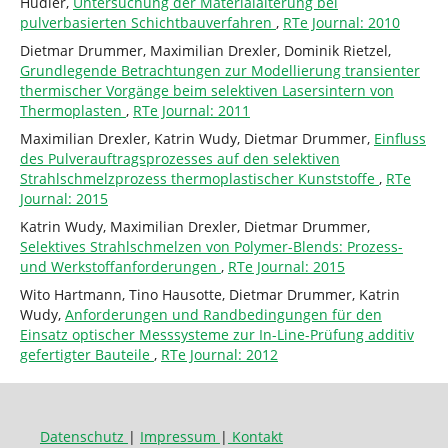
Hüdler,
Untersuchung der Materialalterung bei
pulverbasierten Schichtbauverfahren
,
RTe Journal: 2010
Dietmar Drummer, Maximilian Drexler, Dominik Rietzel,
Grundlegende Betrachtungen zur Modellierung transienter
thermischer Vorgänge beim selektiven Lasersintern von
Thermoplasten
,
RTe Journal: 2011
Maximilian Drexler, Katrin Wudy, Dietmar Drummer,
Einfluss
des Pulverauftragsprozesses auf den selektiven
Strahlschmelzprozess thermoplastischer Kunststoffe
,
RTe
Journal: 2015
Katrin Wudy, Maximilian Drexler, Dietmar Drummer,
Selektives Strahlschmelzen von Polymer-Blends: Prozess-
und Werkstoffanforderungen
,
RTe Journal: 2015
Wito Hartmann, Tino Hausotte, Dietmar Drummer, Katrin
Wudy,
Anforderungen und Randbedingungen für den
Einsatz optischer Messsysteme zur In-Line-Prüfung additiv
gefertigter Bauteile
,
RTe Journal: 2012
Datenschutz
|
Impressum
|
Kontakt