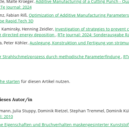
tle, Malte Kroeger,
Additive Manufacturing of a Cutting Punch - Qual
Te Journal: 2024
nz, Fabian Riß,
Optimization of Additive Manufacturing Parameters
abe Rapid.Tech 3D
 Kaminsky, Henning Zeidler,
Investigation of strategies to prevent 
g directed energy deposition
,
RTe Journal: 2024: Sonderausgabe R
a, Peter Köhler,
Auslegung, Konstruktion und Fertigung von ström
r Strahlschmelzprozess durch methodische Parameterfindung
,
RT
che starten
für diesen Artikel nutzen.
ieses Autor/in
ann, Julia Stuppy, Dominik Rietzel, Stephan Tremmel, Dominik Kü
l: 2010
e Eigenschaften und Bruchverhalten maskengesinterter Kunststof