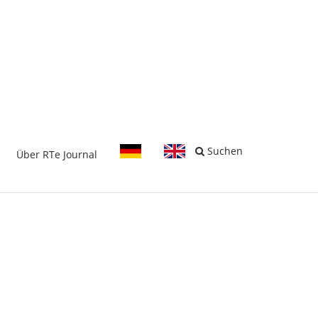
-
Suchen
Über RTe Journal