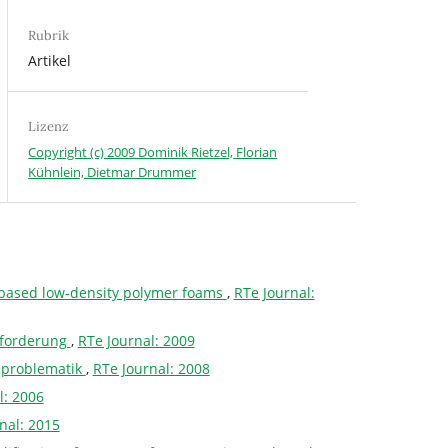
Rubrik
Artikel
Lizenz
Copyright (c) 2009 Dominik Rietzel, Florian
Kühnlein, Dietmar Drummer
io-based low-density polymer foams
,
RTe Journal:
sforderung
,
RTe Journal: 2009
enproblematik
,
RTe Journal: 2008
l: 2006
nal: 2015