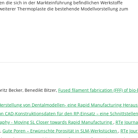
en die sich in der Markteinführung befindlichen Werkstoffe
 weiterer Thermoplaste die bestehende Modellvorstellung zum
ritz Becker, Benedikt Bitzer,
Fused filament fabrication (FFF) of b
Herstellung von Dentalmodellen- eine Rapid Manufacturing Herau
on CAD-Konstruktionsdaten für den RP-Einsatz – eine Schnittstell
graphy - Moving SL Closer towards Rapid Manufacturing
,
RTe Journa
r,
Gute Poren – Erwünschte Porosität in SLM-Werkstücken
,
RTe Jour