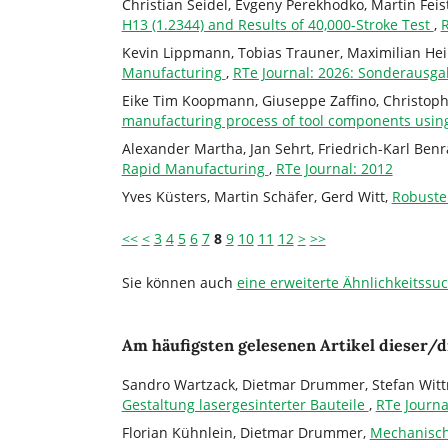
Christian Seidel, Evgeny Perekhodko, Martin Feis
H13 (1.2344) and Results of 40,000-Stroke Test
,
R
Kevin Lippmann, Tobias Trauner, Maximilian Hei
Manufacturing
,
RTe Journal: 2026: Sonderausg
Eike Tim Koopmann, Giuseppe Zaffino, Christoph
manufacturing process of tool components usin
Alexander Martha, Jan Sehrt, Friedrich-Karl Benr
Rapid Manufacturing
,
RTe Journal: 2012
Yves Küsters, Martin Schäfer, Gerd Witt,
Robuste
<<
<
3
4
5
6
7
8
9
10
11
12
>
>>
Sie können auch
eine erweiterte Ähnlichkeitssu
Am häufigsten gelesenen Artikel dieser/d
Sandro Wartzack, Dietmar Drummer, Stefan Wittm
Gestaltung lasergesinterter Bauteile
,
RTe Journa
Florian Kühnlein, Dietmar Drummer,
Mechanisch