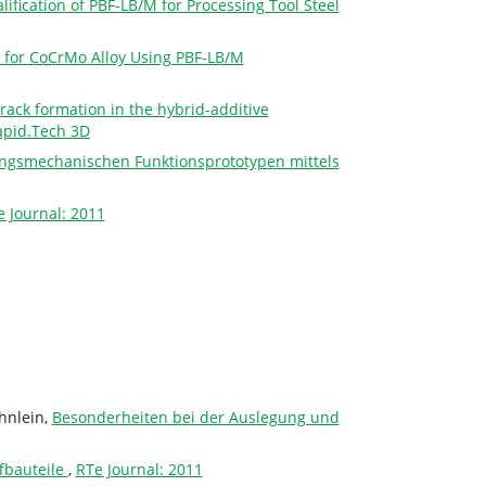
ification of PBF-LB/M for Processing Tool Steel
 for CoCrMo Alloy Using PBF-LB/M
crack formation in the hybrid-additive
apid.Tech 3D
ungsmechanischen Funktionsprototypen mittels
e Journal: 2011
hnlein,
Besonderheiten bei der Auslegung und
fbauteile
,
RTe Journal: 2011