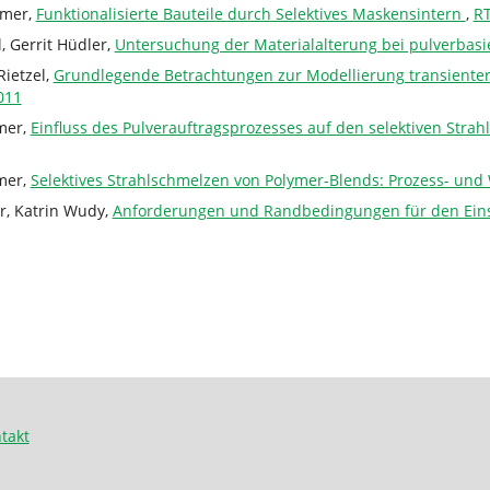
mmer,
Funktionalisierte Bauteile durch Selektives Maskensintern
,
RT
, Gerrit Hüdler,
Untersuchung der Materialalterung bei pulverbas
ietzel,
Grundlegende Betrachtungen zur Modellierung transienter
011
mer,
Einfluss des Pulverauftragsprozesses auf den selektiven Stra
mer,
Selektives Strahlschmelzen von Polymer-Blends: Prozess- un
r, Katrin Wudy,
Anforderungen und Randbedingungen für den Einsa
takt