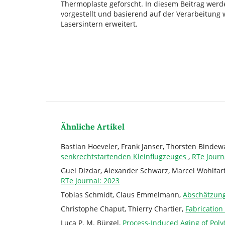
Thermoplaste geforscht. In diesem Beitrag werd
vorgestellt und basierend auf der Verarbeitung
Lasersintern erweitert.
Ähnliche Artikel
Bastian Hoeveler, Frank Janser, Thorsten Binde
senkrechtstartenden Kleinflugzeuges
,
RTe Journ
Guel Dizdar, Alexander Schwarz, Marcel Wohlfar
RTe Journal: 2023
Tobias Schmidt, Claus Emmelmann,
Abschätzung
Christophe Chaput, Thierry Chartier,
Fabrication
Luca P. M. Bürgel,
Process-Induced Aging of Poly