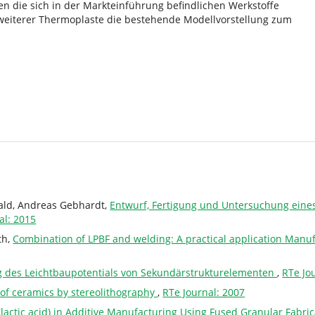
en die sich in der Markteinführung befindlichen Werkstoffe
 weiterer Thermoplaste die bestehende Modellvorstellung zum
wald, Andreas Gebhardt,
Entwurf, Fertigung und Untersuchung eine
al: 2015
th,
Combination of LPBF and welding: A practical application Manu
 des Leichtbaupotentials von Sekundärstrukturelementen
,
RTe Jo
 of ceramics by stereolithography
,
RTe Journal: 2007
(lactic acid) in Additive Manufacturing Using Fused Granular Fabri