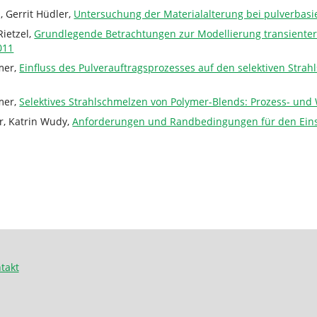
, Gerrit Hüdler,
Untersuchung der Materialalterung bei pulverbas
ietzel,
Grundlegende Betrachtungen zur Modellierung transienter
011
mer,
Einfluss des Pulverauftragsprozesses auf den selektiven Stra
mer,
Selektives Strahlschmelzen von Polymer-Blends: Prozess- un
r, Katrin Wudy,
Anforderungen und Randbedingungen für den Einsa
takt