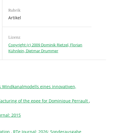
Rubrik
Artikel
Lizenz
Copyright (c) 2009 Dominik Rietzel, Florian
Kühnlein, Dietmar Drummer
s Windkanalmodells eines innovativen,
facturing of the epee for Dominique Perrault
,
urnal: 2015
cation
,
RTe Journal: 2026: Sonderausgabe