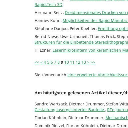
Rapid.Tech 3D
Hermann Seitz,
Dreidimensionales Drucken von 
Hannes Kuhn,
Möglichkeiten des Rapid Manufa
Stéphane Danjou, Peter Koehler,
Ermittlung opt
Bernd Niese, Uwe Urmoneit, Thomas Frick, Step
Strukturen für die Einbettende Stereolithograph
H. Exner,
Lasermikrosintern von keramischen Ma
<<
<
4
5
6
7
8
9
10
11
12
13
>
>>
Sie können auch
eine erweiterte Ähnlichkeitssu
Am häufigsten gelesenen Artikel dieser/d
Sandro Wartzack, Dietmar Drummer, Stefan Wittm
Gestaltung lasergesinterter Bauteile
,
RTe Journa
Florian Kühnlein, Dietmar Drummer,
Mechanisch
Dominik Rietzel, Florian Kühnlein, Dietmar Dru