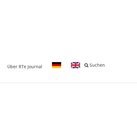
-
Suchen
Über RTe Journal