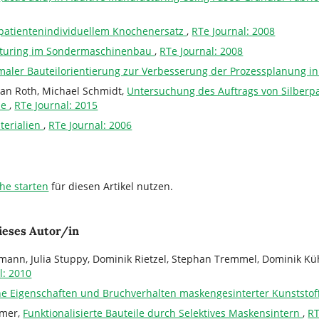
patientenindividuellem Knochenersatz
,
RTe Journal: 2008
cturing im Sondermaschinenbau
,
RTe Journal: 2008
imaler Bauteilorientierung zur Verbesserung der Prozessplanung i
han Roth, Michael Schmidt,
Untersuchung des Auftrags von Silberpar
ie
,
RTe Journal: 2015
terialien
,
RTe Journal: 2006
che starten
für diesen Artikel nutzen.
ieses Autor/in
ann, Julia Stuppy, Dominik Rietzel, Stephan Tremmel, Dominik Kü
l: 2010
e Eigenschaften und Bruchverhalten maskengesinterter Kunststof
mmer,
Funktionalisierte Bauteile durch Selektives Maskensintern
,
RT