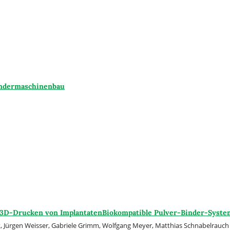
ondermaschinenbau
 3D-Drucken von ImplantatenBiokompatible Pulver-Binder-Syste
t, Jürgen Weisser, Gabriele Grimm, Wolfgang Meyer, Matthias Schnabelrauch