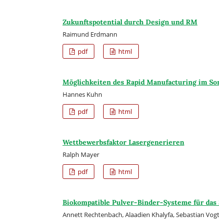
Zukunftspotential durch Design und RM
Raimund Erdmann
pdf
html
Möglichkeiten des Rapid Manufacturing im S
Hannes Kuhn
pdf
html
Wettbewerbsfaktor Lasergenerieren
Ralph Mayer
pdf
html
Biokompatible Pulver-Binder-Systeme für das
Annett Rechtenbach, Alaadien Khalyfa, Sebastian Vog