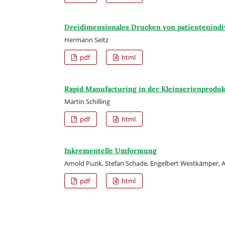
Dreidimensionales Drucken von patientenindi
Hermann Seitz
pdf
html
Rapid Manufacturing in der Kleinserienproduk
Martin Schilling
pdf
html
Inkrementelle Umformung
Arnold Puzik, Stefan Schade, Engelbert Westkämper,
pdf
html