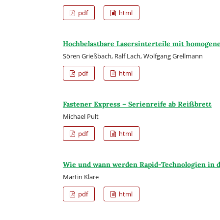
pdf
html
Hochbelastbare Lasersinterteile mit homogen
Sören Grießbach, Ralf Lach, Wolfgang Grellmann
pdf
html
Fastener Express – Serienreife ab Reißbrett
Michael Pult
pdf
html
Wie und wann werden Rapid-Technologien in d
Martin Klare
pdf
html