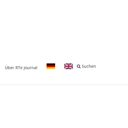
-
Suchen
Über RTe Journal