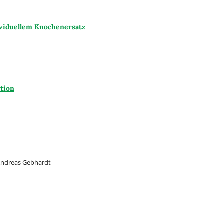
viduellem Knochenersatz
tion
 Andreas Gebhardt