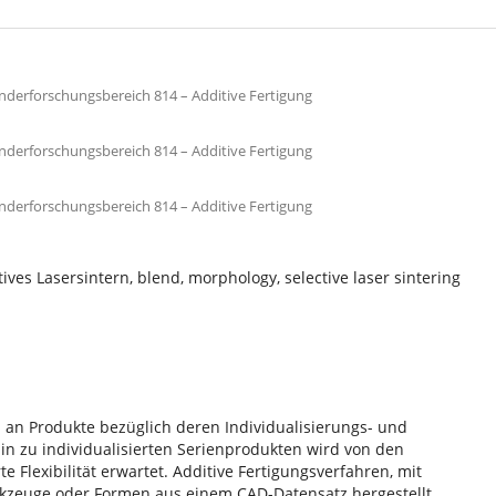
onderforschungsbereich 814 – Additive Fertigung
onderforschungsbereich 814 – Additive Fertigung
onderforschungsbereich 814 – Additive Fertigung
ives Lasersintern, blend, morphology, selective laser sintering
 an Produkte bezüglich deren Individualisierungs- und
in zu individualisierten Serienprodukten wird von den
e Flexibilität erwartet. Additive Fertigungsverfahren, mit
erkzeuge oder Formen aus einem CAD-Datensatz hergestellt