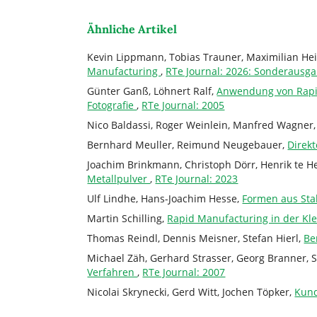
Ähnliche Artikel
Kevin Lippmann, Tobias Trauner, Maximilian Hei
Manufacturing
,
RTe Journal: 2026: Sonderausg
Günter Ganß, Löhnert Ralf,
Anwendung von Rapid
Fotografie
,
RTe Journal: 2005
Nico Baldassi, Roger Weinlein, Manfred Wagner
Bernhard Meuller, Reimund Neugebauer,
Direk
Joachim Brinkmann, Christoph Dörr, Henrik te 
Metallpulver
,
RTe Journal: 2023
Ulf Lindhe, Hans-Joachim Hesse,
Formen aus Stah
Martin Schilling,
Rapid Manufacturing in der Kl
Thomas Reindl, Dennis Meisner, Stefan Hierl,
Be
Michael Zäh, Gerhard Strasser, Georg Branner,
Verfahren
,
RTe Journal: 2007
Nicolai Skrynecki, Gerd Witt, Jochen Töpker,
Kund