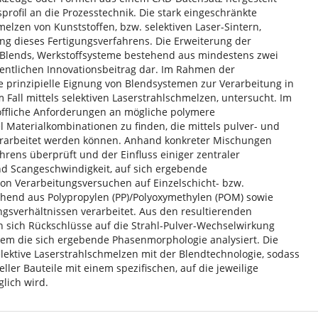
profil an die Prozesstechnik. Die stark eingeschränkte
melzen von Kunststoffen, bzw. selektiven Laser-Sintern,
ng dieses Fertigungsverfahrens. Die Erweiterung der
r-Blends, Werkstoffsysteme bestehend aus mindestens zwei
entlichen Innovationsbeitrag dar. Im Rahmen der
 prinzipielle Eignung von Blendsystemen zur Verarbeitung in
 Fall mittels selektiven Laserstrahlschmelzen, untersucht. Im
offliche Anforderungen an mögliche polymere
l Materialkombinationen zu finden, die mittels pulver- und
 verarbeitet werden können. Anhand konkreter Mischungen
hrens überprüft und der Einfluss einiger zentraler
und Scangeschwindigkeit, auf sich ergebende
on Verarbeitungsversuchen auf Einzelschicht- bzw.
hend aus Polypropylen (PP)/Polyoxymethylen (POM) sowie
gsverhältnissen verarbeitet. Aus den resultierenden
n sich Rückschlüsse auf die Strahl-Pulver-Wechselwirkung
em die sich ergebende Phasenmorphologie analysiert. Die
ektive Laserstrahlschmelzen mit der Blendtechnologie, sodass
ller Bauteile mit einem spezifischen, auf die jeweilige
lich wird.