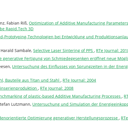
nz, Fabian Riß,
Optimization of Additive Manufacturing Parameter
abe Rapid.Tech 3D
-Prototyping-Technologien bei Entwicklung und Produktionsanlauf 
, Harald Sambale,
Selective Laser Sintering of PPS
,
RTe Journal: 201
te generative Fertigung von Schmiedegesenken eröffnet neue Mögl
Heesen,
Untersuchung des Einflusses von Sprungzeiten in der Energ
l, Bauteile aus Titan und Stahl
,
RTe Journal: 2004
einserienproduktion
,
RTe Journal: 2008
nchmarking of plastic-based Additive Manufacturing Processes
,
RT
 Stefan Lutzmann,
Untersuchung und Simulation der Energieeinkopp
enorientierte Optimierung generativer Herstellungsprozesse
,
RTe