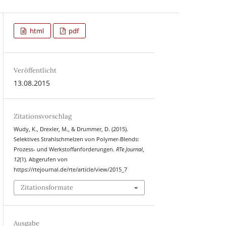
html
pdf
Veröffentlicht
13.08.2015
Zitationsvorschlag
Wudy, K., Drexler, M., & Drummer, D. (2015).
Selektives Strahlschmelzen von Polymer-Blends:
Prozess- und Werkstoffanforderungen.
RTe Journal
,
12
(1). Abgerufen von
https://rtejournal.de/rte/article/view/2015_7
Zitationsformate
Ausgabe