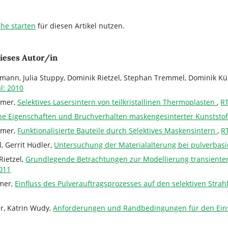
che starten
für diesen Artikel nutzen.
ieses Autor/in
mann, Julia Stuppy, Dominik Rietzel, Stephan Tremmel, Dominik Kü
l: 2010
mmer,
Selektives Lasersintern von teilkristallinen Thermoplasten
,
RT
e Eigenschaften und Bruchverhalten maskengesinterter Kunststof
mmer,
Funktionalisierte Bauteile durch Selektives Maskensintern
,
R
, Gerrit Hüdler,
Untersuchung der Materialalterung bei pulverbas
Rietzel,
Grundlegende Betrachtungen zur Modellierung transienter
2011
mmer,
Einfluss des Pulverauftragsprozesses auf den selektiven Stra
r, Katrin Wudy,
Anforderungen und Randbedingungen für den Einsa