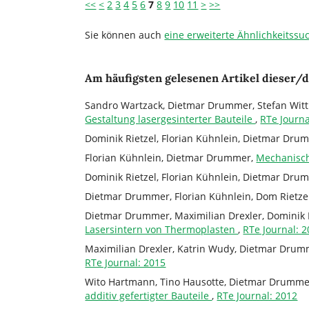
<<
<
2
3
4
5
6
7
8
9
10
11
>
>>
Sie können auch
eine erweiterte Ähnlichkeitssu
Am häufigsten gelesenen Artikel dieser/d
Sandro Wartzack, Dietmar Drummer, Stefan Witt
Gestaltung lasergesinterter Bauteile
,
RTe Journa
Dominik Rietzel, Florian Kühnlein, Dietmar Dru
Florian Kühnlein, Dietmar Drummer,
Mechanisch
Dominik Rietzel, Florian Kühnlein, Dietmar Dru
Dietmar Drummer, Florian Kühnlein, Dom Rietzel
Dietmar Drummer, Maximilian Drexler, Dominik 
Lasersintern von Thermoplasten
,
RTe Journal: 
Maximilian Drexler, Katrin Wudy, Dietmar Dru
RTe Journal: 2015
Wito Hartmann, Tino Hausotte, Dietmar Drumme
additiv gefertigter Bauteile
,
RTe Journal: 2012