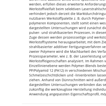
werden, erfüllen dieses erweiterte Anforderungs
Werkstoffvielfalt beim selektiven Laserstrahlsch
verhindert jedoch derzeit die Marktdurchdringu
nutzbaren Werkstoffpalette z. B. durch Polyme
polymeren Komponenten, stellt somit einen wes
dargestellten Untersuchungen wird zunächst die
pulver- und strahlbasierten Prozessen, in diesem
Zuge dessen werden prozessseitige und werkst
Werkstoffsysteme herausgearbeitet, mit dem Zie
strahlbasierter additiver Fertigungsverfahren
zweier Polymere wird die Machbarkeit des Verfa
Prozessparameter, wie z. B. der Laserleistung 
Werkstoffeigenschaften analysiert. Im Rahmen v
Einzellinienebene werden Polymer-Blends beste
PP/Polyamid 12 (PA12) in verschiedenen Mischun
Schmelzeschichtdicken und -linienbreiten lasse
ziehen. Anhand von Dünnschnitten wird außerd
dargestellten Untersuchungen verbinden das sel
zukünftig die werkzeuglose Herstellung individue
Anwendung angepassten Eigenschaftsprofil, mög