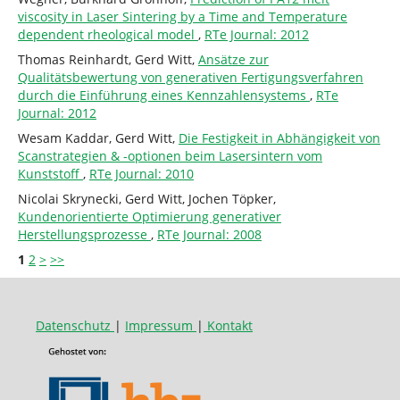
viscosity in Laser Sintering by a Time and Temperature
dependent rheological model
,
RTe Journal: 2012
Thomas Reinhardt, Gerd Witt,
Ansätze zur
Qualitätsbewertung von generativen Fertigungsverfahren
durch die Einführung eines Kennzahlensystems
,
RTe
Journal: 2012
Wesam Kaddar, Gerd Witt,
Die Festigkeit in Abhängigkeit von
Scanstrategien & -optionen beim Lasersintern vom
Kunststoff
,
RTe Journal: 2010
Nicolai Skrynecki, Gerd Witt, Jochen Töpker,
Kundenorientierte Optimierung generativer
Herstellungsprozesse
,
RTe Journal: 2008
1
2
>
>>
Datenschutz
|
Impressum
|
Kontakt