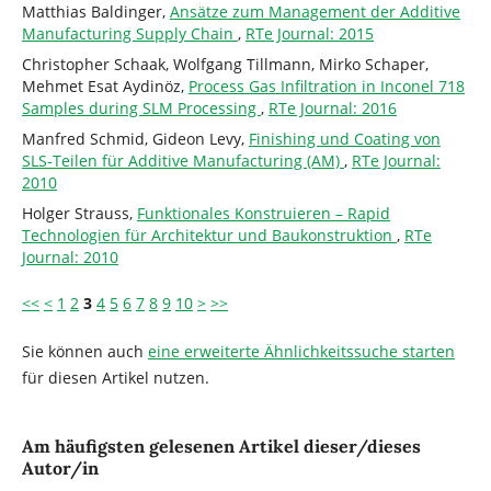
Matthias Baldinger,
Ansätze zum Management der Additive
Manufacturing Supply Chain
,
RTe Journal: 2015
Christopher Schaak, Wolfgang Tillmann, Mirko Schaper,
Mehmet Esat Aydinöz,
Process Gas Infiltration in Inconel 718
Samples during SLM Processing
,
RTe Journal: 2016
Manfred Schmid, Gideon Levy,
Finishing und Coating von
SLS-Teilen für Additive Manufacturing (AM)
,
RTe Journal:
2010
Holger Strauss,
Funktionales Konstruieren – Rapid
Technologien für Architektur und Baukonstruktion
,
RTe
Journal: 2010
<<
<
1
2
3
4
5
6
7
8
9
10
>
>>
Sie können auch
eine erweiterte Ähnlichkeitssuche starten
für diesen Artikel nutzen.
Am häufigsten gelesenen Artikel dieser/dieses
Autor/in