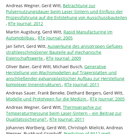
Andreas Wegner, Gerd Witt,
Betrachtung zur
Pulvernutzungsdauer beim Laser-Sintern und Einfluss der
Prozessführung auf die Entstehung von Ausschussbauteilen
,
RTe Journal: 2012
Martin Augsburg, Gerd Witt,
Rapid Manufacturing im
Automobilbau
,
RTe Journal: 2005
Jan Sehrt, Gerd Witt,
Auswirkung des anisotropen Gefüges
strahlgeschmolzener Bauteile auf mechanische
Eigenschaftswerte
,
RTe Journal: 2009
Oliver Baier, Gerd Witt, Michael Busch,
Generative
Herstellung von Wachsmodellen auf Trägerplatten und
anschließender galvanoplastischer Aufbau zur Herstellung
komplexer Innenstrukturen
,
RTe Journal: 2011
Andreas Sauer, Frank Beneke, Diethard Bergers, Gerd Witt,
Modelle und Prototypen für die Medizin
,
RTe Journal: 2005
Andreas Wegner, Gerd Witt,
Thermographie zur
Temperaturmessung beim Laser-Sintern – ein Beitrag zur
Qualitätssicherung?
,
RTe Journal: 2011
Johannes Wortberg, Gerd Witt, Christoph Mielicki, Andreas
Wegner, Burkhard Gronhoff,
Prediction of PA12 melt