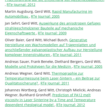
,
RTe Journal: 2012
Martin Augsburg, Gerd Witt,
Rapid Manufacturing im
Automobilbau
,
RTe Journal: 2005
Jan Sehrt, Gerd Witt,
Auswirkung des anisotropen Gefüges
strahlgeschmolzener Bauteile auf mechanische
Eigenschaftswerte
,
RTe Journal: 2009
Oliver Baier, Gerd Witt, Michael Busch,
Generative
Herstellung von Wachsmodellen auf Trägerplatten und
anschließender galvanoplastischer Aufbau zur Herstellung
komplexer Innenstrukturen
,
RTe Journal: 2011
Andreas Sauer, Frank Beneke, Diethard Bergers, Gerd Witt,
Modelle und Prototypen für die Medizin
,
RTe Journal: 2005
Andreas Wegner, Gerd Witt,
Thermographie zur
Temperaturmessung beim Laser-Sintern – ein Beitrag zur
Qualitätssicherung?
,
RTe Journal: 2011
Johannes Wortberg, Gerd Witt, Christoph Mielicki, Andreas
Wegner, Burkhard Gronhoff,
Prediction of PA12 melt
viscosity in Laser Sintering by a Time and Temperature
dependent rheological model
,
RTe Journal: 2012