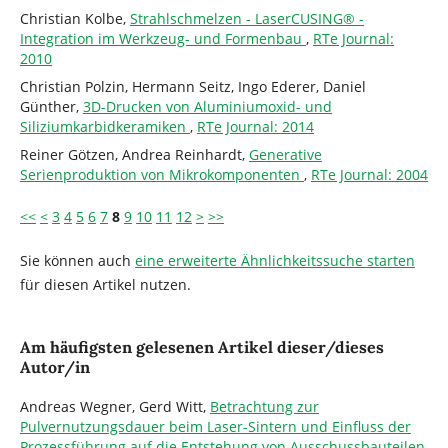
Christian Kolbe,
Strahlschmelzen - LaserCUSING® -
Integration im Werkzeug- und Formenbau
,
RTe Journal:
2010
Christian Polzin, Hermann Seitz, Ingo Ederer, Daniel
Günther,
3D-Drucken von Aluminiumoxid- und
Siliziumkarbidkeramiken
,
RTe Journal: 2014
Reiner Götzen, Andrea Reinhardt,
Generative
Serienproduktion von Mikrokomponenten
,
RTe Journal: 2004
<<
<
3
4
5
6
7
8
9
10
11
12
>
>>
Sie können auch
eine erweiterte Ähnlichkeitssuche starten
für diesen Artikel nutzen.
Am häufigsten gelesenen Artikel dieser/dieses
Autor/in
Andreas Wegner, Gerd Witt,
Betrachtung zur
Pulvernutzungsdauer beim Laser-Sintern und Einfluss der
Prozessführung auf die Entstehung von Ausschussbauteilen