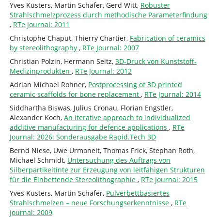
Yves Küsters, Martin Schäfer, Gerd Witt,
Robuster
Strahlschmelzprozess durch methodische Parameterfindung
,
RTe Journal: 2011
Christophe Chaput, Thierry Chartier,
Fabrication of ceramics
by stereolithography
,
RTe Journal: 2007
Christian Polzin, Hermann Seitz,
3D-Druck von Kunststoff-
Medizinprodukten
,
RTe Journal: 2012
Adrian Michael Rohner,
Postprocessing of 3D printed
ceramic scaffolds for bone replacement
,
RTe Journal: 2014
Siddhartha Biswas, Julius Cronau, Florian Engstler,
Alexander Koch,
An iterative approach to individualized
additive manufacturing for defence applications
,
RTe
Journal: 2026: Sonderausgabe Rapid.Tech 3D
Bernd Niese, Uwe Urmoneit, Thomas Frick, Stephan Roth,
Michael Schmidt,
Untersuchung des Auftrags von
Silberpartikeltinte zur Erzeugung von leitfähigen Strukturen
für die Einbettende Stereolithographie
,
RTe Journal: 2015
Yves Küsters, Martin Schäfer,
Pulverbettbasiertes
Strahlschmelzen – neue Forschungserkenntnisse
,
RTe
Journal: 2009