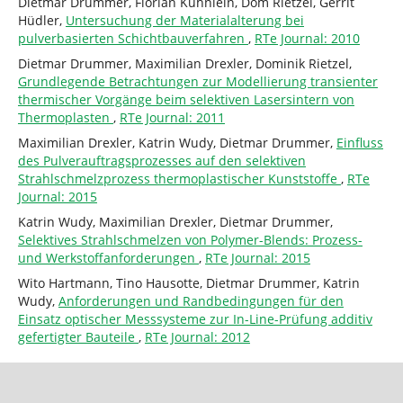
Dietmar Drummer, Florian Kühnlein, Dom Rietzel, Gerrit
Hüdler,
Untersuchung der Materialalterung bei
pulverbasierten Schichtbauverfahren
,
RTe Journal: 2010
Dietmar Drummer, Maximilian Drexler, Dominik Rietzel,
Grundlegende Betrachtungen zur Modellierung transienter
thermischer Vorgänge beim selektiven Lasersintern von
Thermoplasten
,
RTe Journal: 2011
Maximilian Drexler, Katrin Wudy, Dietmar Drummer,
Einfluss
des Pulverauftragsprozesses auf den selektiven
Strahlschmelzprozess thermoplastischer Kunststoffe
,
RTe
Journal: 2015
Katrin Wudy, Maximilian Drexler, Dietmar Drummer,
Selektives Strahlschmelzen von Polymer-Blends: Prozess-
und Werkstoffanforderungen
,
RTe Journal: 2015
Wito Hartmann, Tino Hausotte, Dietmar Drummer, Katrin
Wudy,
Anforderungen und Randbedingungen für den
Einsatz optischer Messsysteme zur In-Line-Prüfung additiv
gefertigter Bauteile
,
RTe Journal: 2012