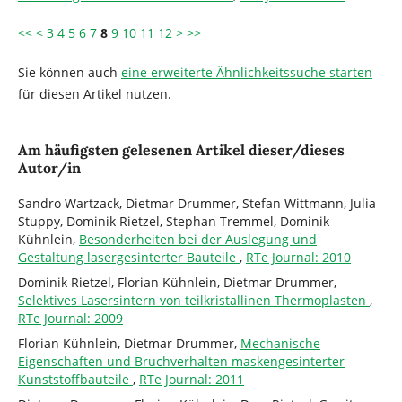
<<
<
3
4
5
6
7
8
9
10
11
12
>
>>
Sie können auch
eine erweiterte Ähnlichkeitssuche starten
für diesen Artikel nutzen.
Am häufigsten gelesenen Artikel dieser/dieses
Autor/in
Sandro Wartzack, Dietmar Drummer, Stefan Wittmann, Julia
Stuppy, Dominik Rietzel, Stephan Tremmel, Dominik
Kühnlein,
Besonderheiten bei der Auslegung und
Gestaltung lasergesinterter Bauteile
,
RTe Journal: 2010
Dominik Rietzel, Florian Kühnlein, Dietmar Drummer,
Selektives Lasersintern von teilkristallinen Thermoplasten
,
RTe Journal: 2009
Florian Kühnlein, Dietmar Drummer,
Mechanische
Eigenschaften und Bruchverhalten maskengesinterter
Kunststoffbauteile
,
RTe Journal: 2011