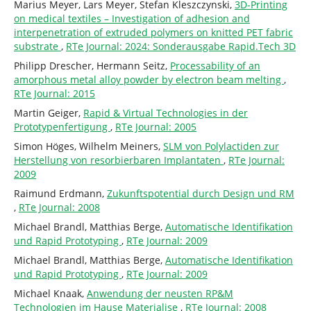
Marius Meyer, Lars Meyer, Stefan Kleszczynski,
3D-Printing
on medical textiles – Investigation of adhesion and
interpenetration of extruded polymers on knitted PET fabric
substrate
,
RTe Journal: 2024: Sonderausgabe Rapid.Tech 3D
Philipp Drescher, Hermann Seitz,
Processability of an
amorphous metal alloy powder by electron beam melting
,
RTe Journal: 2015
Martin Geiger,
Rapid & Virtual Technologies in der
Prototypenfertigung
,
RTe Journal: 2005
Simon Höges, Wilhelm Meiners,
SLM von Polylactiden zur
Herstellung von resorbierbaren Implantaten
,
RTe Journal:
2009
Raimund Erdmann,
Zukunftspotential durch Design und RM
,
RTe Journal: 2008
Michael Brandl, Matthias Berge,
Automatische Identifikation
und Rapid Prototyping
,
RTe Journal: 2009
Michael Brandl, Matthias Berge,
Automatische Identifikation
und Rapid Prototyping
,
RTe Journal: 2009
Michael Knaak,
Anwendung der neusten RP&M
Technologien im Hause Materialise
,
RTe Journal: 2008