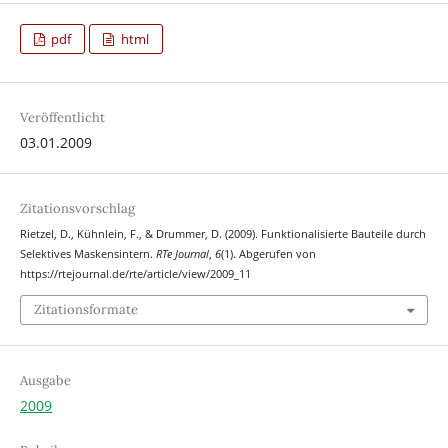
pdf
html
Veröffentlicht
03.01.2009
Zitationsvorschlag
Rietzel, D., Kühnlein, F., & Drummer, D. (2009). Funktionalisierte Bauteile durch
Selektives Maskensintern.
RTe Journal
,
6
(1). Abgerufen von
https://rtejournal.de/rte/article/view/2009_11
Zitationsformate
Ausgabe
2009