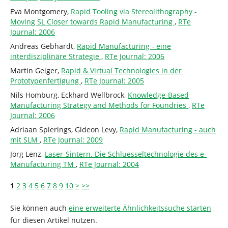
Eva Montgomery,
Rapid Tooling via Stereolithography -
Moving SL Closer towards Rapid Manufacturing
,
RTe
Journal: 2006
Andreas Gebhardt,
Rapid Manufacturing - eine
interdisziplinäre Strategie
,
RTe Journal: 2006
Martin Geiger,
Rapid & Virtual Technologies in der
Prototypenfertigung
,
RTe Journal: 2005
Nils Homburg, Eckhard Wellbrock,
Knowledge-Based
Manufacturing Strategy and Methods for Foundries
,
RTe
Journal: 2006
Adriaan Spierings, Gideon Levy,
Rapid Manufacturing - auch
mit SLM
,
RTe Journal: 2009
Jörg Lenz,
Laser-Sintern. Die Schluesseltechnologie des e-
Manufacturing TM
,
RTe Journal: 2004
1
2
3
4
5
6
7
8
9
10
>
>>
Sie können auch
eine erweiterte Ähnlichkeitssuche starten
für diesen Artikel nutzen.