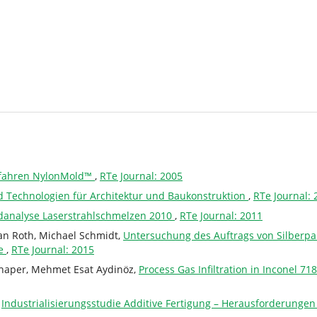
rfahren NylonMold™
,
RTe Journal: 2005
d Technologien für Architektur und Baukonstruktion
,
RTe Journal: 
danalyse Laserstrahlschmelzen 2010
,
RTe Journal: 2011
an Roth, Michael Schmidt,
Untersuchung des Auftrags von Silberpar
ie
,
RTe Journal: 2015
chaper, Mehmet Esat Aydinöz,
Process Gas Infiltration in Inconel 
,
Industrialisierungsstudie Additive Fertigung – Herausforderunge