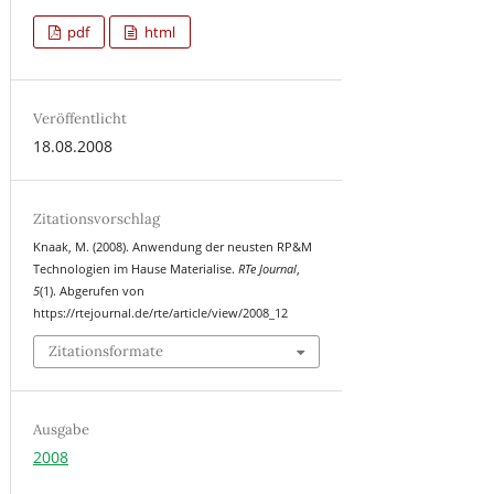
pdf
html
Veröffentlicht
18.08.2008
Zitationsvorschlag
Knaak, M. (2008). Anwendung der neusten RP&M
Technologien im Hause Materialise.
RTe Journal
,
5
(1). Abgerufen von
https://rtejournal.de/rte/article/view/2008_12
Zitationsformate
Ausgabe
2008