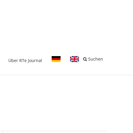
-
Suchen
Über RTe Journal