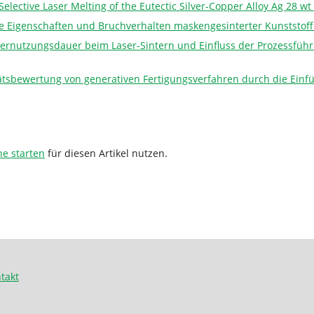
Selective Laser Melting of the Eutectic Silver-Copper Alloy Ag 28 w
 Eigenschaften und Bruchverhalten maskengesinterter Kunststoff
vernutzungsdauer beim Laser-Sintern und Einfluss der Prozessfüh
tätsbewertung von generativen Fertigungsverfahren durch die Ei
he starten
für diesen Artikel nutzen.
takt