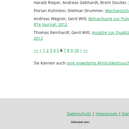
Harald Rieper, Andreas Gebhardt, Brent Stucker,
Florian Kühnlein, Dietmar Drummer,
Mechanische
Andreas Wegner, Gerd Witt,
Betrachtung zur Pul
RTe Journal: 2012
Thomas Reinhardt, Gerd Witt,
Ansätze zur Quali
2012
<<
<
1
2
3
4
5
6
7
8
9
10
>
>>
Sie können auch
eine erweiterte Ähnlichkeitssuc
Datenschutz
|
Impressum
|
Kon