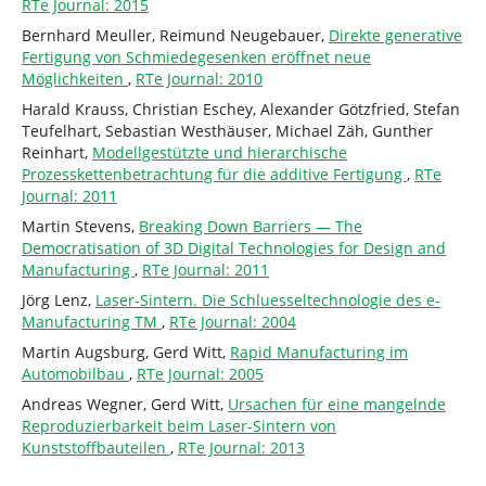
RTe Journal: 2015
Bernhard Meuller, Reimund Neugebauer,
Direkte generative
Fertigung von Schmiedegesenken eröffnet neue
Möglichkeiten
,
RTe Journal: 2010
Harald Krauss, Christian Eschey, Alexander Götzfried, Stefan
Teufelhart, Sebastian Westhäuser, Michael Zäh, Gunther
Reinhart,
Modellgestützte und hierarchische
Prozesskettenbetrachtung für die additive Fertigung
,
RTe
Journal: 2011
Martin Stevens,
Breaking Down Barriers — The
Democratisation of 3D Digital Technologies for Design and
Manufacturing
,
RTe Journal: 2011
Jörg Lenz,
Laser-Sintern. Die Schluesseltechnologie des e-
Manufacturing TM
,
RTe Journal: 2004
Martin Augsburg, Gerd Witt,
Rapid Manufacturing im
Automobilbau
,
RTe Journal: 2005
Andreas Wegner, Gerd Witt,
Ursachen für eine mangelnde
Reproduzierbarkeit beim Laser-Sintern von
Kunststoffbauteilen
,
RTe Journal: 2013