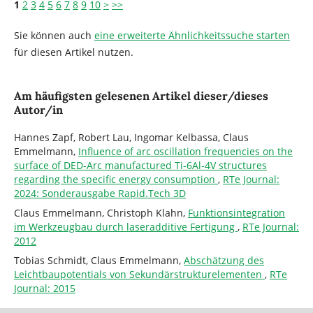
1
2
3
4
5
6
7
8
9
10
>
>>
Sie können auch
eine erweiterte Ähnlichkeitssuche starten
für diesen Artikel nutzen.
Am häufigsten gelesenen Artikel dieser/dieses
Autor/in
Hannes Zapf, Robert Lau, Ingomar Kelbassa, Claus
Emmelmann,
Influence of arc oscillation frequencies on the
surface of DED-Arc manufactured Ti-6Al-4V structures
regarding the specific energy consumption
,
RTe Journal:
2024: Sonderausgabe Rapid.Tech 3D
Claus Emmelmann, Christoph Klahn,
Funktionsintegration
im Werkzeugbau durch laseradditive Fertigung
,
RTe Journal:
2012
Tobias Schmidt, Claus Emmelmann,
Abschätzung des
Leichtbaupotentials von Sekundärstrukturelementen
,
RTe
Journal: 2015