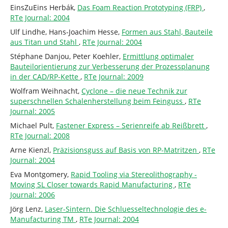
EinsZuEins Herbák,
Das Foam Reaction Prototyping (FRP)
,
RTe Journal: 2004
Ulf Lindhe, Hans-Joachim Hesse,
Formen aus Stahl, Bauteile
aus Titan und Stahl
,
RTe Journal: 2004
Stéphane Danjou, Peter Koehler,
Ermittlung optimaler
Bauteilorientierung zur Verbesserung der Prozessplanung
in der CAD/RP-Kette
,
RTe Journal: 2009
Wolfram Weihnacht,
Cyclone – die neue Technik zur
superschnellen Schalenherstellung beim Feinguss
,
RTe
Journal: 2005
Michael Pult,
Fastener Express – Serienreife ab Reißbrett
,
RTe Journal: 2008
Arne Kienzl,
Präzisionsguss auf Basis von RP-Matritzen
,
RTe
Journal: 2004
Eva Montgomery,
Rapid Tooling via Stereolithography -
Moving SL Closer towards Rapid Manufacturing
,
RTe
Journal: 2006
Jörg Lenz,
Laser-Sintern. Die Schluesseltechnologie des e-
Manufacturing TM
,
RTe Journal: 2004