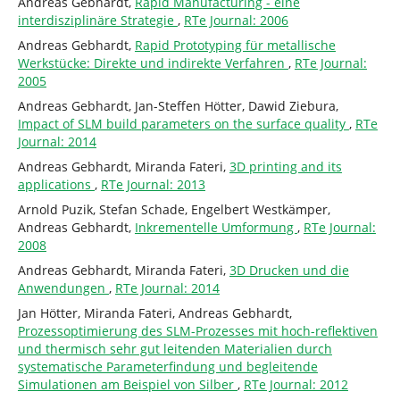
Andreas Gebhardt,
Rapid Manufacturing - eine
interdisziplinäre Strategie
,
RTe Journal: 2006
Andreas Gebhardt,
Rapid Prototyping für metallische
Werkstücke: Direkte und indirekte Verfahren
,
RTe Journal:
2005
Andreas Gebhardt, Jan-Steffen Hötter, Dawid Ziebura,
Impact of SLM build parameters on the surface quality
,
RTe
Journal: 2014
Andreas Gebhardt, Miranda Fateri,
3D printing and its
applications
,
RTe Journal: 2013
Arnold Puzik, Stefan Schade, Engelbert Westkämper,
Andreas Gebhardt,
Inkrementelle Umformung
,
RTe Journal:
2008
Andreas Gebhardt, Miranda Fateri,
3D Drucken und die
Anwendungen
,
RTe Journal: 2014
Jan Hötter, Miranda Fateri, Andreas Gebhardt,
Prozessoptimierung des SLM-Prozesses mit hoch-reflektiven
und thermisch sehr gut leitenden Materialien durch
systematische Parameterfindung und begleitende
Simulationen am Beispiel von Silber
,
RTe Journal: 2012