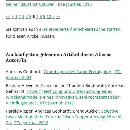
kleiner Bauteilstrukturen
,
RTe Journal: 2010
<<
<
1
2
3
4
5
6
7
8
9
10
>
>>
Sie können auch
eine erweiterte Ähnlichkeitssuche starten
für diesen Artikel nutzen.
Am häufigsten gelesenen Artikel dieser/dieses
Autor/in
Andreas Gebhardt,
Grundlagen des Rapid Prototyping
,
RTe
Journal: 2004
Bastian Hoeveler, Frank Janser, Thorsten Bindewald, Andreas
Gebhardt,
Entwurf, Fertigung und Untersuchung eines
Windkanalmodells eines innovativen, senkrechtstartenden
Kleinflugzeuges
,
RTe Journal: 2015
Harald Rieper, Andreas Gebhardt, Brent Stucker,
Selective
Laser Melting of the Eutectic Silver-Copper Alloy Ag 28 wt %
Cu
,
RTe Journal: 2016