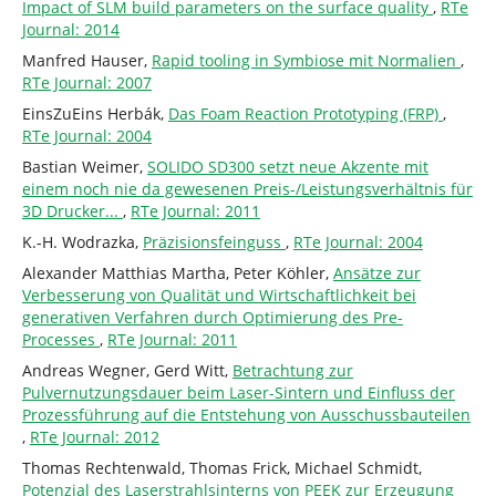
Impact of SLM build parameters on the surface quality
,
RTe
Journal: 2014
Manfred Hauser,
Rapid tooling in Symbiose mit Normalien
,
RTe Journal: 2007
EinsZuEins Herbák,
Das Foam Reaction Prototyping (FRP)
,
RTe Journal: 2004
Bastian Weimer,
SOLIDO SD300 setzt neue Akzente mit
einem noch nie da gewesenen Preis-/Leistungsverhältnis für
3D Drucker...
,
RTe Journal: 2011
K.-H. Wodrazka,
Präzisionsfeinguss
,
RTe Journal: 2004
Alexander Matthias Martha, Peter Köhler,
Ansätze zur
Verbesserung von Qualität und Wirtschaftlichkeit bei
generativen Verfahren durch Optimierung des Pre-
Processes
,
RTe Journal: 2011
Andreas Wegner, Gerd Witt,
Betrachtung zur
Pulvernutzungsdauer beim Laser-Sintern und Einfluss der
Prozessführung auf die Entstehung von Ausschussbauteilen
,
RTe Journal: 2012
Thomas Rechtenwald, Thomas Frick, Michael Schmidt,
Potenzial des Laserstrahlsinterns von PEEK zur Erzeugung