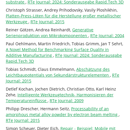
substrate
,
RTe Journal: 2024: Sonderausgabe Rapid.Tech 3D
Christoph Strasser, Andrey Prihodovsky, Vasily Ploshikhin,
Platten-Press-Löten für die Herstellung großer metallischer
Werkzeuge
,
RTe Journal: 2015
Reiner Götzen, Andrea Reinhardt,
Generative
Serienproduktion von Mikrokomponenten
,
RTe Journal: 2004
Paul Oehlmann, Martin Friedrich, Tobias Grimm, Jan T Sehrt,
A Novel Method for Benchmarking Surface Quality in
Additive Manufacturing
,
RTe Journal: 2024: Sonderausgabe
Rapid.Tech 3D
Tobias Schmidt, Claus Emmelmann,
Abschätzung des
Leichtbaupotentials von Sekundärstrukturelementen
,
RTe
Journal: 2015
Detlef Kochan, Jochen Dietrich, Christian Otto, Karl Heinz
Zehe,
Intelligente Werkzeugtechnik- Harmonisieren der
Temperatureinflüsse
,
RTe Journal: 2009
Philipp Drescher, Hermann Seitz,
Processability of an
amorphous metal alloy powder by electron beam melting
,
RTe Journal: 2015
Simon Scheuer, Dieter Eich,
Repair - Beispiel: Mobile mit