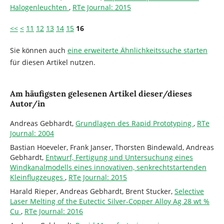
Halogenleuchten
,
RTe Journal: 2015
<<
<
11
12
13
14
15
16
Sie können auch
eine erweiterte Ähnlichkeitssuche starten
für diesen Artikel nutzen.
Am häufigsten gelesenen Artikel dieser/dieses
Autor/in
Andreas Gebhardt,
Grundlagen des Rapid Prototyping
,
RTe
Journal: 2004
Bastian Hoeveler, Frank Janser, Thorsten Bindewald, Andreas
Gebhardt,
Entwurf, Fertigung und Untersuchung eines
Windkanalmodells eines innovativen, senkrechtstartenden
Kleinflugzeuges
,
RTe Journal: 2015
Harald Rieper, Andreas Gebhardt, Brent Stucker,
Selective
Laser Melting of the Eutectic Silver-Copper Alloy Ag 28 wt %
Cu
,
RTe Journal: 2016