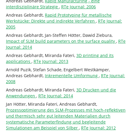
Andreas Gebhardt,
Rapid Manufacturing - eine
interdisziplinäre Strategie
,
RTe Journal: 2006
Andreas Gebhardt,
Rapid Prototyping für metallische
Werkstücke: Direkte und indirekte Verfahren
,
RTe Journal:
2005
Andreas Gebhardt, Jan-Steffen Hötter, Dawid Ziebura,
Impact of SLM build parameters on the surface quality
,
RTe
Journal: 2014
Andreas Gebhardt, Miranda Fateri,
3D printing and its
applications
,
RTe Journal: 2013
Arnold Puzik, Stefan Schade, Engelbert Westkämper,
Andreas Gebhardt,
Inkrementelle Umformung
,
RTe Journal:
2008
Andreas Gebhardt, Miranda Fateri,
3D Drucken und die
Anwendungen
,
RTe Journal: 2014
Jan Hötter, Miranda Fateri, Andreas Gebhardt,
Prozessoptimierung des SLM-Prozesses mit hoch-reflektiven
und thermisch sehr gut leitenden Materialien durch
systematische Parameterfindung und begleitende
Simulationen am Beispiel von Silber
,
RTe Journal: 2012