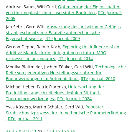
Andreas Sauer, Witt Gerd,
Optimierung der Eigenschaften
von thermoplastischen Lasersinter-Bauteilen
,
RTe Journal:
2005
Jan Sehrt, Gerd Witt,
Auswirkung des anisotropen Gefüges
strahlgeschmolzener Bauteile auf mechanische
Eigenschaftswerte
,
RTe Journal: 2009
Gereon Deppe, Rainer Koch,
Exploring the influence of an
Additive Manufacturing integration on future MRO
processes in aeronautics
,
RTe Journal: 2014
Monika Blattmeier, Jochen Töpker, Gerd Witt,
Technologische
Reife von generativen Herstellungsverfahren für
Endanwendungen im Automobilbau
,
RTe Journal: 2010
Michael Heber, Patric Fiorenza,
Untersuchung der
Produktionstauglichkeit eines flexiblen Stiftbett-
Thermoformwerkzeuges
,
RTe Journal: 2024
Yves Küsters, Martin Schäfer, Gerd Witt,
Robuster
Strahlschmelzprozess durch methodische Parameterfindung
,
RTe Journal: 2011
<<
<
7
8
9
10
11
12
13
14
15
16
>
>>