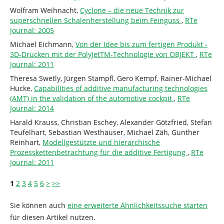
Wolfram Weihnacht,
Cyclone – die neue Technik zur
superschnellen Schalenherstellung beim Feinguss
,
RTe
Journal: 2005
Michael Eichmann,
Von der Idee bis zum fertigen Produkt -
3D-Drucken mit der PolyJetTM-Technologie von OBJEKT
,
RTe
Journal: 2011
Theresa Swetly, Jürgen Stampfl, Gero Kempf, Rainer-Michael
Hucke,
Capabilities of additive manufacturing technologies
(AMT) in the validation of the automotive cockpit
,
RTe
Journal: 2014
Harald Krauss, Christian Eschey, Alexander Götzfried, Stefan
Teufelhart, Sebastian Westhäuser, Michael Zäh, Gunther
Reinhart,
Modellgestützte und hierarchische
Prozesskettenbetrachtung für die additive Fertigung
,
RTe
Journal: 2011
1
2
3
4
5
6
>
>>
Sie können auch
eine erweiterte Ähnlichkeitssuche starten
für diesen Artikel nutzen.