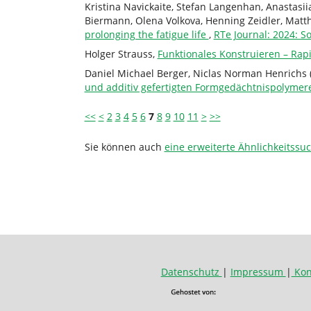
Kristina Navickaite, Stefan Langenhan, Anastasii
Biermann, Olena Volkova, Henning Zeidler, Matt
prolonging the fatigue life
,
RTe Journal: 2024: 
Holger Strauss,
Funktionales Konstruieren – Rap
Daniel Michael Berger, Niclas Norman Henrichs (M
und additiv gefertigten Formgedächtnispolyme
<<
<
2
3
4
5
6
7
8
9
10
11
>
>>
Sie können auch
eine erweiterte Ähnlichkeitssu
Datenschutz
|
Impressum
|
Kon