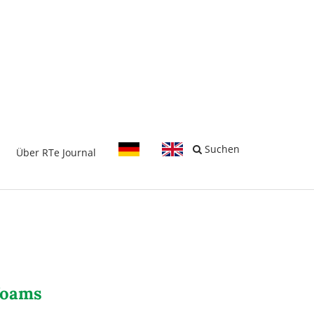
-
Suchen
Über RTe Journal
 foams