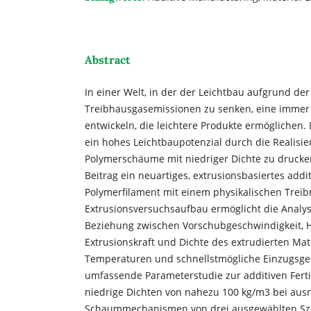
Abstract
In einer Welt, in der der Leichtbau aufgrund d
Treibhausgasemissionen zu senken, eine immer wi
entwickeln, die leichtere Produkte ermöglichen. 
ein hohes Leichtbaupotenzial durch die Realisier
Polymerschäume mit niedriger Dichte zu drucken
Beitrag ein neuartiges, extrusionsbasiertes addi
Polymerfilament mit einem physikalischen Treib
Extrusionsversuchsaufbau ermöglicht die Analy
Beziehung zwischen Vorschubgeschwindigkeit, H
Extrusionskraft und Dichte des extrudierten Mate
Temperaturen und schnellstmögliche Einzugsges
umfassende Parameterstudie zur additiven Ferti
niedrige Dichten von nahezu 100 kg/m3 bei ausr
Schaummechanismen von drei ausgewählten Sze