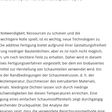
er Notwendigkeit, Ressourcen zu schonen und die
chtigere Rolle spielt, ist es wichtig, neue Technologien zu
Die additive Fertigung bietet aufgrund ihrer Gestaltungsfreiheit
ung niedriger Bauteildichten, aber es ist noch nicht möglich,
, um noch leichtere Teile zu erhalten. Daher wird in diesem
tives Fertigungsverfahren vorgestellt, bei dem ein biobasiertes
mittel zur Herstellung von Schaumteilen verwendet wird. Ein
se der Randbedingungen der Schaumextrusion, d. h. der
eiztemperatur, Durchmesser des extrudierten Materials,
rials. Niedrigste Dichten lassen sich durch niedrige
chwindigkeiten bei diesen Temperaturen erreichen. Eine
gung eines einfachen Schaumstofftestteils zeigt durchgängig
eichender Druckqualität. Die Analyse der
narien zeigt, dass die verwendete Berechnungsmethode eine