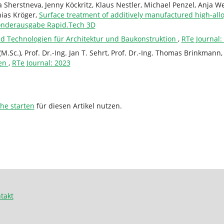
a Sherstneva, Jenny Köckritz, Klaus Nestler, Michael Penzel, Anja 
hias Kröger,
Surface treatment of additively manufactured high-alloy
Sonderausgabe Rapid.Tech 3D
id Technologien für Architektur und Baukonstruktion
,
RTe Journal:
.Sc.), Prof. Dr.-Ing. Jan T. Sehrt, Prof. Dr.-Ing. Thomas Brinkmann
ren
,
RTe Journal: 2023
che starten
für diesen Artikel nutzen.
takt