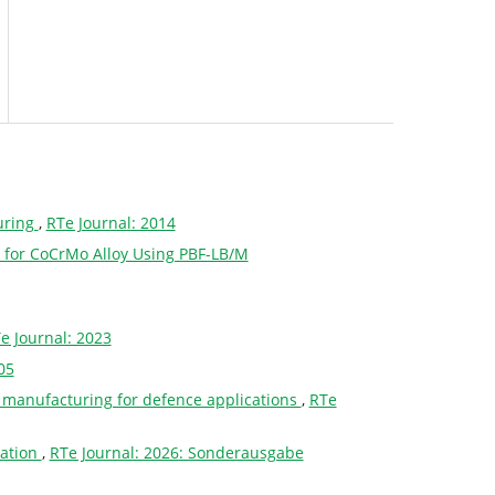
uring
,
RTe Journal: 2014
 for CoCrMo Alloy Using PBF-LB/M
e Journal: 2023
05
e manufacturing for defence applications
,
RTe
cation
,
RTe Journal: 2026: Sonderausgabe