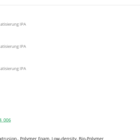
atisierung IPA
atisierung IPA
atisierung IPA
4_006
xtrusion,, Polymer Foam, Low-density, Bio-Polymer