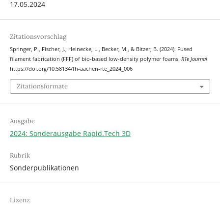
17.05.2024
Zitationsvorschlag
Springer, P., Fischer, J., Heinecke, L., Becker, M., & Bitzer, B. (2024). Fused
filament fabrication (FFF) of bio-based low-density polymer foams.
RTe Journal
.
https://doi.org/10.58134/fh-aachen-rte_2024_006
Zitationsformate
Ausgabe
2024: Sonderausgabe Rapid.Tech 3D
Rubrik
Sonderpublikationen
Lizenz