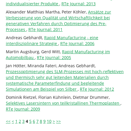
individualisierter Produkte
,
RTe Journal: 2013
Alexander Matthias Martha, Peter Köhler,
Ansätze zur
Verbesserung von Qualität und Wirtschaftlichkeit bei
generativen Verfahren durch Optimierung des Pre-
Processes
,
RTe Journal: 2011
Andreas Gebhardt,
Rapid Manufacturing - eine
interdisziplinäre Strategie
,
RTe Journal: 2006
Martin Augsburg, Gerd Witt,
Rapid Manufacturing im
Automobilbau
,
RTe Journal: 2005
Jan Hötter, Miranda Fateri, Andreas Gebhardt,
Prozessoptimierung des SLM-Prozesses mit hoch-reflektiven
und thermisch sehr gut leitenden Materialien durch
systematische Parameterfindung und begleitende
Simulationen am Beispiel von Silber
,
RTe Journal: 2012
Dominik Rietzel, Florian Kühnlein, Dietmar Drummer,
Selektives Lasersintern von teilkristallinen Thermoplasten
,
RTe Journal: 2009
<<
<
1
2
3
4
5
6
7
8
9
10
>
>>