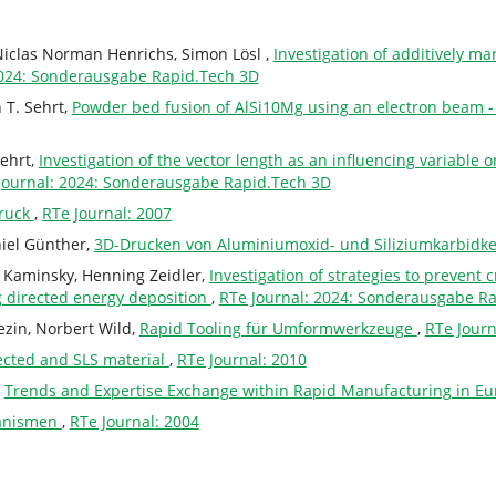
Niclas Norman Henrichs, Simon Lösl ,
Investigation of additively ma
2024: Sonderausgabe Rapid.Tech 3D
 T. Sehrt,
Powder bed fusion of AlSi10Mg using an electron beam - 
Sehrt,
Investigation of the vector length as an influencing variable
Journal: 2024: Sonderausgabe Rapid.Tech 3D
Druck
,
RTe Journal: 2007
niel Günther,
3D-Drucken von Aluminiumoxid- und Siliziumkarbid
 Kaminsky, Henning Zeidler,
Investigation of strategies to prevent 
 directed energy deposition
,
RTe Journal: 2024: Sonderausgabe R
ezin, Norbert Wild,
Rapid Tooling für Umformwerkzeuge
,
RTe Journ
ected and SLS material
,
RTe Journal: 2010
,
Trends and Expertise Exchange within Rapid Manufacturing in E
hanismen
,
RTe Journal: 2004