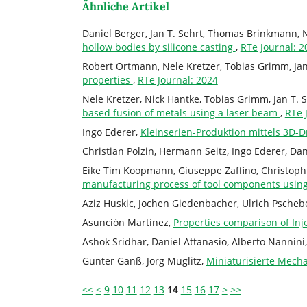
Ähnliche Artikel
Daniel Berger, Jan T. Sehrt, Thomas Brinkmann, 
hollow bodies by silicone casting
,
RTe Journal: 
Robert Ortmann, Nele Kretzer, Tobias Grimm, Jan
properties
,
RTe Journal: 2024
Nele Kretzer, Nick Hantke, Tobias Grimm, Jan T. 
based fusion of metals using a laser beam
,
RTe 
Ingo Ederer,
Kleinserien-Produktion mittels 3D-
Christian Polzin, Hermann Seitz, Ingo Ederer, Da
Eike Tim Koopmann, Giuseppe Zaffino, Christoph
manufacturing process of tool components using
Aziz Huskic, Jochen Giedenbacher, Ulrich Pscheb
Asunción Martínez,
Properties comparison of Inj
Ashok Sridhar, Daniel Attanasio, Alberto Nannini
Günter Ganß, Jörg Müglitz,
Miniaturisierte Mec
<<
<
9
10
11
12
13
14
15
16
17
>
>>