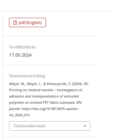
pdf (English)
Veröffentlicht
17.05.2024
Zitationsvorschlag
Meyer, M., Meyer, L., & Kleszczynski, S. (2024). 3D-
Printing on medical textiles – Investigation of
adhesion and interpenetration of extruded
polymers on knitted PET fabric substrate.
RTe
Journal
. https://doi.org/10.58134/fh-aachen-
rte_2024_015
Zitationsformate