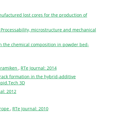
nufactured lost cores for the production of
Processability, microstructure and mechanical
 on the chemical composition in powder bed-
keramiken
,
RTe Journal: 2014
crack formation in the hybrid-additive
apid.Tech 3D
al: 2012
urope
,
RTe Journal: 2010