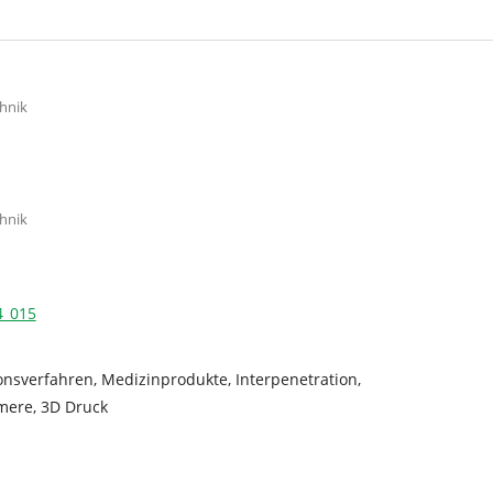
chnik
chnik
4_015
ionsverfahren, Medizinprodukte, Interpenetration,
mere, 3D Druck