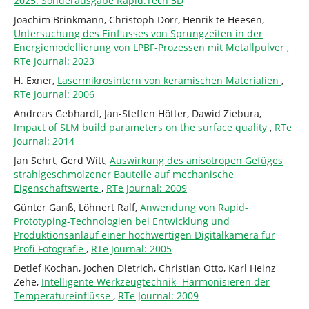
2025: Sonderausgabe Rapid.Tech 3D
Joachim Brinkmann, Christoph Dörr, Henrik te Heesen,
Untersuchung des Einflusses von Sprungzeiten in der
Energiemodellierung von LPBF-Prozessen mit Metallpulver
,
RTe Journal: 2023
H. Exner,
Lasermikrosintern von keramischen Materialien
,
RTe Journal: 2006
Andreas Gebhardt, Jan-Steffen Hötter, Dawid Ziebura,
Impact of SLM build parameters on the surface quality
,
RTe
Journal: 2014
Jan Sehrt, Gerd Witt,
Auswirkung des anisotropen Gefüges
strahlgeschmolzener Bauteile auf mechanische
Eigenschaftswerte
,
RTe Journal: 2009
Günter Ganß, Löhnert Ralf,
Anwendung von Rapid-
Prototyping-Technologien bei Entwicklung und
Produktionsanlauf einer hochwertigen Digitalkamera für
Profi-Fotografie
,
RTe Journal: 2005
Detlef Kochan, Jochen Dietrich, Christian Otto, Karl Heinz
Zehe,
Intelligente Werkzeugtechnik- Harmonisieren der
Temperatureinflüsse
,
RTe Journal: 2009