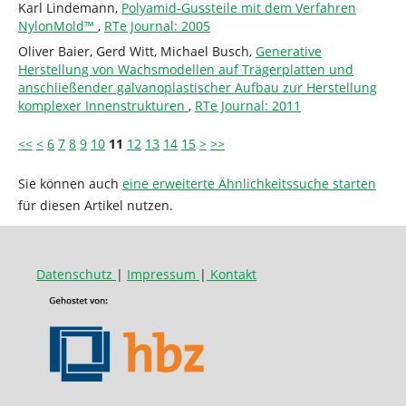
Karl Lindemann,
Polyamid-Gussteile mit dem Verfahren
NylonMold™
,
RTe Journal: 2005
Oliver Baier, Gerd Witt, Michael Busch,
Generative
Herstellung von Wachsmodellen auf Trägerplatten und
anschließender galvanoplastischer Aufbau zur Herstellung
komplexer Innenstrukturen
,
RTe Journal: 2011
<<
<
6
7
8
9
10
11
12
13
14
15
>
>>
Sie können auch
eine erweiterte Ähnlichkeitssuche starten
für diesen Artikel nutzen.
Datenschutz
|
Impressum
|
Kontakt