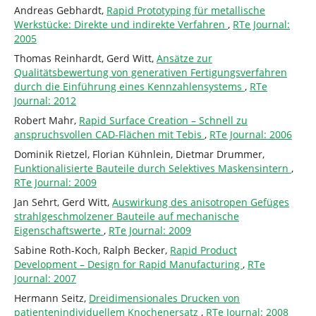
Andreas Gebhardt,
Rapid Prototyping für metallische
Werkstücke: Direkte und indirekte Verfahren
,
RTe Journal:
2005
Thomas Reinhardt, Gerd Witt,
Ansätze zur
Qualitätsbewertung von generativen Fertigungsverfahren
durch die Einführung eines Kennzahlensystems
,
RTe
Journal: 2012
Robert Mahr,
Rapid Surface Creation – Schnell zu
anspruchsvollen CAD-Flächen mit Tebis
,
RTe Journal: 2006
Dominik Rietzel, Florian Kühnlein, Dietmar Drummer,
Funktionalisierte Bauteile durch Selektives Maskensintern
,
RTe Journal: 2009
Jan Sehrt, Gerd Witt,
Auswirkung des anisotropen Gefüges
strahlgeschmolzener Bauteile auf mechanische
Eigenschaftswerte
,
RTe Journal: 2009
Sabine Roth-Koch, Ralph Becker,
Rapid Product
Development – Design for Rapid Manufacturing
,
RTe
Journal: 2007
Hermann Seitz,
Dreidimensionales Drucken von
patientenindividuellem Knochenersatz
,
RTe Journal: 2008