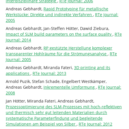
interdisziplinäre Strategie
,
RTe Journal: 2006
Andreas Gebhardt,
Rapid Prototyping für metallische
Werkstücke: Direkte und indirekte Verfahren
,
RTe Journal:
2005
Andreas Gebhardt, Jan-Steffen Hötter, Dawid Ziebura,
Impact of SLM build parameters on the surface quality
,
RTe
Journal: 2014
Andreas Gebhardt,
RP gestützte Herstellung komplexer
transparenter Hohlräume für die Strömungsanalyse
,
RTe
Journal: 2005
Andreas Gebhardt, Miranda Fateri,
3D printing and its
applications
,
RTe Journal: 2013
Arnold Puzik, Stefan Schade, Engelbert Westkämper,
Andreas Gebhardt,
Inkrementelle Umformung
,
RTe Journal:
2008
Jan Hötter, Miranda Fateri, Andreas Gebhardt,
Prozessoptimierung des SLM-Prozesses mit hoch-reflektiven
und thermisch sehr gut leitenden Materialien durch
systematische Parameterfindung und begleitende
Simulationen am Beispiel von Silber
,
RTe Journal: 2012