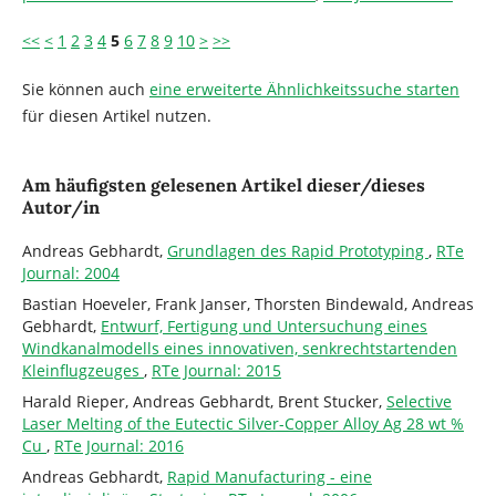
<<
<
1
2
3
4
5
6
7
8
9
10
>
>>
Sie können auch
eine erweiterte Ähnlichkeitssuche starten
für diesen Artikel nutzen.
Am häufigsten gelesenen Artikel dieser/dieses
Autor/in
Andreas Gebhardt,
Grundlagen des Rapid Prototyping
,
RTe
Journal: 2004
Bastian Hoeveler, Frank Janser, Thorsten Bindewald, Andreas
Gebhardt,
Entwurf, Fertigung und Untersuchung eines
Windkanalmodells eines innovativen, senkrechtstartenden
Kleinflugzeuges
,
RTe Journal: 2015
Harald Rieper, Andreas Gebhardt, Brent Stucker,
Selective
Laser Melting of the Eutectic Silver-Copper Alloy Ag 28 wt %
Cu
,
RTe Journal: 2016
Andreas Gebhardt,
Rapid Manufacturing - eine