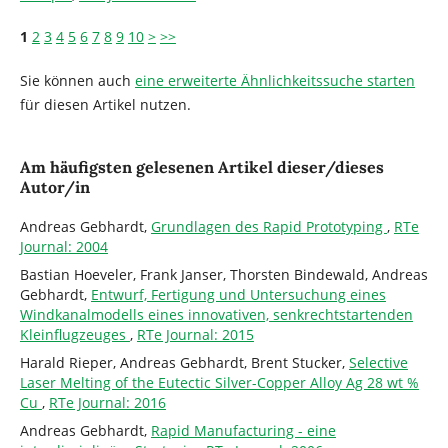
1
2
3
4
5
6
7
8
9
10
>
>>
Sie können auch
eine erweiterte Ähnlichkeitssuche starten
für diesen Artikel nutzen.
Am häufigsten gelesenen Artikel dieser/dieses
Autor/in
Andreas Gebhardt,
Grundlagen des Rapid Prototyping
,
RTe
Journal: 2004
Bastian Hoeveler, Frank Janser, Thorsten Bindewald, Andreas
Gebhardt,
Entwurf, Fertigung und Untersuchung eines
Windkanalmodells eines innovativen, senkrechtstartenden
Kleinflugzeuges
,
RTe Journal: 2015
Harald Rieper, Andreas Gebhardt, Brent Stucker,
Selective
Laser Melting of the Eutectic Silver-Copper Alloy Ag 28 wt %
Cu
,
RTe Journal: 2016
Andreas Gebhardt,
Rapid Manufacturing - eine