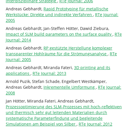
interdisziplinäre Strategie
,
RTe Journal: 2006
Andreas Gebhardt,
Rapid Prototyping für metallische
Werkstücke: Direkte und indirekte Verfahren
,
RTe Journal:
2005
Andreas Gebhardt, Jan-Steffen Hötter, Dawid Ziebura,
Impact of SLM build parameters on the surface quality
,
RTe
Journal: 2014
Andreas Gebhardt,
RP gestützte Herstellung komplexer
transparenter Hohlräume für die Strömungsanalyse
,
RTe
Journal: 2005
Andreas Gebhardt, Miranda Fateri,
3D printing and its
applications
,
RTe Journal: 2013
Arnold Puzik, Stefan Schade, Engelbert Westkämper,
Andreas Gebhardt,
Inkrementelle Umformung
,
RTe Journal:
2008
Jan Hötter, Miranda Fateri, Andreas Gebhardt,
Prozessoptimierung des SLM-Prozesses mit hoch-reflektiven
und thermisch sehr gut leitenden Materialien durch
systematische Parameterfindung und begleitende
Simulationen am Beispiel von Silber
,
RTe Journal: 2012