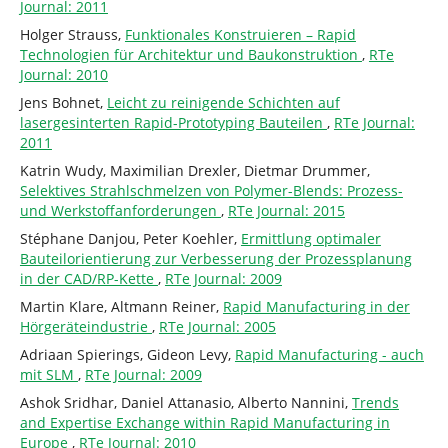
Journal: 2011
Holger Strauss,
Funktionales Konstruieren – Rapid
Technologien für Architektur und Baukonstruktion
,
RTe
Journal: 2010
Jens Bohnet,
Leicht zu reinigende Schichten auf
lasergesinterten Rapid-Prototyping Bauteilen
,
RTe Journal:
2011
Katrin Wudy, Maximilian Drexler, Dietmar Drummer,
Selektives Strahlschmelzen von Polymer-Blends: Prozess-
und Werkstoffanforderungen
,
RTe Journal: 2015
Stéphane Danjou, Peter Koehler,
Ermittlung optimaler
Bauteilorientierung zur Verbesserung der Prozessplanung
in der CAD/RP-Kette
,
RTe Journal: 2009
Martin Klare, Altmann Reiner,
Rapid Manufacturing in der
Hörgeräteindustrie
,
RTe Journal: 2005
Adriaan Spierings, Gideon Levy,
Rapid Manufacturing - auch
mit SLM
,
RTe Journal: 2009
Ashok Sridhar, Daniel Attanasio, Alberto Nannini,
Trends
and Expertise Exchange within Rapid Manufacturing in
Europe
,
RTe Journal: 2010