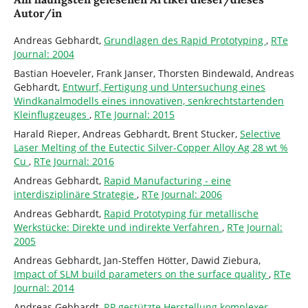
Autor/in
Andreas Gebhardt,
Grundlagen des Rapid Prototyping
,
RTe
Journal: 2004
Bastian Hoeveler, Frank Janser, Thorsten Bindewald, Andreas
Gebhardt,
Entwurf, Fertigung und Untersuchung eines
Windkanalmodells eines innovativen, senkrechtstartenden
Kleinflugzeuges
,
RTe Journal: 2015
Harald Rieper, Andreas Gebhardt, Brent Stucker,
Selective
Laser Melting of the Eutectic Silver-Copper Alloy Ag 28 wt %
Cu
,
RTe Journal: 2016
Andreas Gebhardt,
Rapid Manufacturing - eine
interdisziplinäre Strategie
,
RTe Journal: 2006
Andreas Gebhardt,
Rapid Prototyping für metallische
Werkstücke: Direkte und indirekte Verfahren
,
RTe Journal:
2005
Andreas Gebhardt, Jan-Steffen Hötter, Dawid Ziebura,
Impact of SLM build parameters on the surface quality
,
RTe
Journal: 2014
Andreas Gebhardt,
RP gestützte Herstellung komplexer