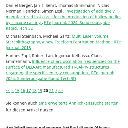
Daniel Berger, Jan T. Sehrt, Thomas Brinkmann, Niclas
Norman Henrichs, Simon Lösl ,
Investigation of additively
manufactured lost cores for the production of hollow bodies
by silicone casting
,
RTe Journal: 2024: Sonderausgabe
Rapid.Tech 3D
Michael Steinbach, Michael Gartz,
Multi Laser Volume
Stereolithography, a new Freeform Fabrication Method
,
RTe
Journal: 2018
Hannes Zapf, Robert Lau, Ingomar Kelbassa, Claus
Emmelmann,
Influence of arc oscillation frequencies on the
surface of DED-Arc manufactured Ti-6Al-4V structures
regarding the specific energy consumption
,
RTe Journal:
2024: Sonderausgabe Rapid.Tech 3D
<<
<
15
16
17
18
19
20
21
>
>>
Sie können auch
eine erweiterte Ähnlichkeitssuche starten
für diesen Artikel nutzen.
Am häufigsten gelesenen Artikel dieser/dieses