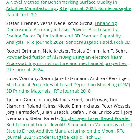
A Novel Method for Benchmarking Surface Quality in
Additive Manufacturing
,
RTe Journal: 2024: Sonderausgabe
Rapid.Tech 3D
Stefan Brenner, Vesna Nedeljkovic-Groha,
Enhancing
Dimensional Accuracy in Laser Powder Bed Fusion by
Scaling Factor Optimization and 3D Scanner Capability
Analysis
,
RTe Journal: 2024: Sonderausgabe Rapid.Tech 3D
Robert Ortmann, Nele Kretzer, Tobias Grimm, Jan T. Sehrt,
Powder bed fusion of AlSi10Mg using an electron beam -
Processability, microstructure and mechanical properties
,
RTe Journal: 2024
Lukas Warnung, Sarah-Jane Estermann, Andreas Reisinger,
Mechanical Properties of Fused Deposition Modeling (FDM)
3D Printing Materials
,
RTe Journal: 2018
Tjorben Griemsmann, Mathias Ernst, Jan Perwas, Tim
Eismann, Roland Kalms, Nicole Emminghaus, Peter Wessels,
Jörg Hermsdorf, Julian Baasch, Stefan Linke, Enrico Stoll, Jörg
Neumann, Stefan Kaierle,
Single-Layer Laser-Based Powder
Bed Fusion of Lunar Regolith Simulants in Vacuum as a First
Step to Direct Additive Manufacturing on the Moon
,
RTe
Journal: 2024: Sonderausgabe Rapid.Tech 3D