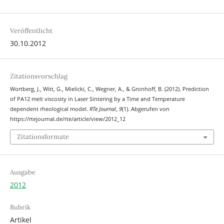
Veröffentlicht
30.10.2012
Zitationsvorschlag
Wortberg, J., Witt, G., Mielicki, C., Wegner, A., & Gronhoff, B. (2012). Prediction
of PA12 melt viscosity in Laser Sintering by a Time and Temperature
dependent rheological model.
RTe Journal
,
9
(1). Abgerufen von
https://rtejournal.de/rte/article/view/2012_12
Zitationsformate
Ausgabe
2012
Rubrik
Artikel