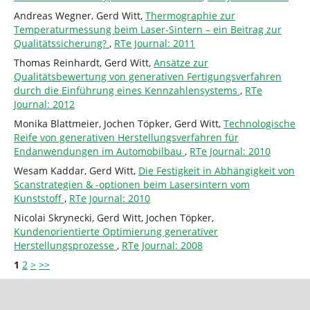
Andreas Wegner, Gerd Witt,
Thermographie zur
Temperaturmessung beim Laser-Sintern – ein Beitrag zur
Qualitätssicherung?
,
RTe Journal: 2011
Thomas Reinhardt, Gerd Witt,
Ansätze zur
Qualitätsbewertung von generativen Fertigungsverfahren
durch die Einführung eines Kennzahlensystems
,
RTe
Journal: 2012
Monika Blattmeier, Jochen Töpker, Gerd Witt,
Technologische
Reife von generativen Herstellungsverfahren für
Endanwendungen im Automobilbau
,
RTe Journal: 2010
Wesam Kaddar, Gerd Witt,
Die Festigkeit in Abhängigkeit von
Scanstrategien & -optionen beim Lasersintern vom
Kunststoff
,
RTe Journal: 2010
Nicolai Skrynecki, Gerd Witt, Jochen Töpker,
Kundenorientierte Optimierung generativer
Herstellungsprozesse
,
RTe Journal: 2008
1
2
>
>>