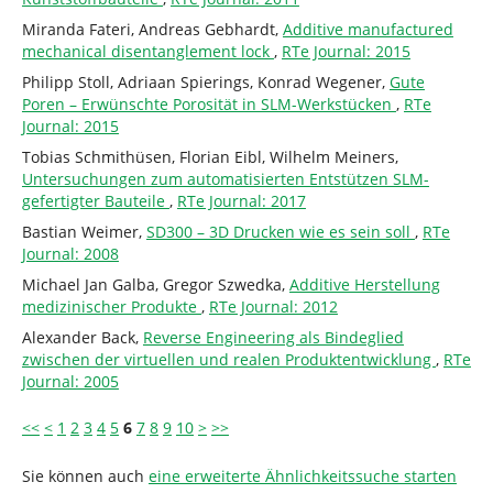
Miranda Fateri, Andreas Gebhardt,
Additive manufactured
mechanical disentanglement lock
,
RTe Journal: 2015
Philipp Stoll, Adriaan Spierings, Konrad Wegener,
Gute
Poren – Erwünschte Porosität in SLM-Werkstücken
,
RTe
Journal: 2015
Tobias Schmithüsen, Florian Eibl, Wilhelm Meiners,
Untersuchungen zum automatisierten Entstützen SLM-
gefertigter Bauteile
,
RTe Journal: 2017
Bastian Weimer,
SD300 – 3D Drucken wie es sein soll
,
RTe
Journal: 2008
Michael Jan Galba, Gregor Szwedka,
Additive Herstellung
medizinischer Produkte
,
RTe Journal: 2012
Alexander Back,
Reverse Engineering als Bindeglied
zwischen der virtuellen und realen Produktentwicklung
,
RTe
Journal: 2005
<<
<
1
2
3
4
5
6
7
8
9
10
>
>>
Sie können auch
eine erweiterte Ähnlichkeitssuche starten