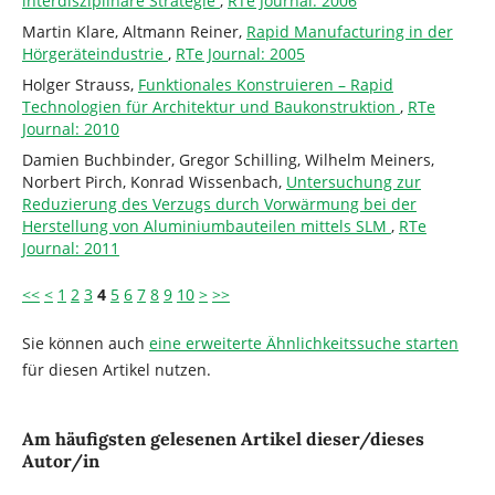
interdisziplinäre Strategie
,
RTe Journal: 2006
Martin Klare, Altmann Reiner,
Rapid Manufacturing in der
Hörgeräteindustrie
,
RTe Journal: 2005
Holger Strauss,
Funktionales Konstruieren – Rapid
Technologien für Architektur und Baukonstruktion
,
RTe
Journal: 2010
Damien Buchbinder, Gregor Schilling, Wilhelm Meiners,
Norbert Pirch, Konrad Wissenbach,
Untersuchung zur
Reduzierung des Verzugs durch Vorwärmung bei der
Herstellung von Aluminiumbauteilen mittels SLM
,
RTe
Journal: 2011
<<
<
1
2
3
4
5
6
7
8
9
10
>
>>
Sie können auch
eine erweiterte Ähnlichkeitssuche starten
für diesen Artikel nutzen.
Am häufigsten gelesenen Artikel dieser/dieses
Autor/in