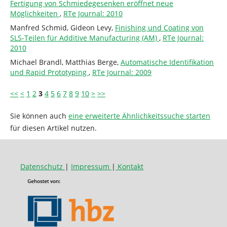
Fertigung von Schmiedegesenken eröffnet neue
Möglichkeiten
,
RTe Journal: 2010
Manfred Schmid, Gideon Levy,
Finishing und Coating von
SLS-Teilen für Additive Manufacturing (AM)
,
RTe Journal:
2010
Michael Brandl, Matthias Berge,
Automatische Identifikation
und Rapid Prototyping
,
RTe Journal: 2009
<<
<
1
2
3
4
5
6
7
8
9
10
>
>>
Sie können auch
eine erweiterte Ähnlichkeitssuche starten
für diesen Artikel nutzen.
Datenschutz
|
Impressum
|
Kontakt