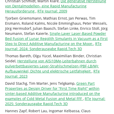
Christian Schmidt, Martin Klare,
Die generative Herstellung
von Dentalmodellen- eine Rapid Manufacturing
Herausforderung
,
RTe Journal: 2009
Tjorben Griemsmann, Mathias Ernst, Jan Perwas, Tim
Eismann, Roland Kalms, Nicole Emminghaus, Peter Wessels,
Jörg Hermsdorf, Julian Baasch, Stefan Linke, Enrico Stoll, Jörg
Neumann, Stefan Kaierle,
Single-Layer Laser-Based Powder
Bed Fusion of Lunar Regolith Simulants in Vacuum as a First
Step to Direct Additive Manufacturing on the Moon
,
RTe
Journal: 2024: Sonderausgabe Rapid.Tech 3D
Thomas Bareth, Olgu Yücel, Maximilian Binder, Christian
Seidel,
Herstellung von AlSi10Mg-Leiterbahnen durch
pulverbettbasiertes Laser-Strahlschmelzen (PBF-LB/M):
Aufbauwinkel, Dichte und elektrische Leitfähigkeit
,
RTe
Journal: 2023
David Stachg, Tim Marter, Jens Telgkamp,
Green Part
Properties as Design Driver for “First Time Right” within
sinter-based Additive Manufacturing introduced on the
examples of Cold Metal Fusion and Metal FFF
,
RTe Journal:
2025: Sonderausgabe Rapid.Tech 3D
Hannes Zapf, Robert Lau, Ingomar Kelbassa, Claus