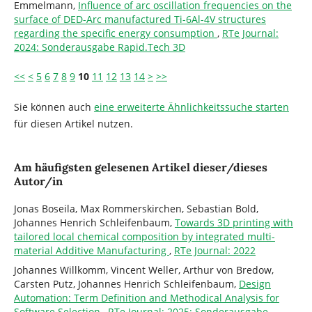
Emmelmann,
Influence of arc oscillation frequencies on the
surface of DED-Arc manufactured Ti-6Al-4V structures
regarding the specific energy consumption
,
RTe Journal:
2024: Sonderausgabe Rapid.Tech 3D
<<
<
5
6
7
8
9
10
11
12
13
14
>
>>
Sie können auch
eine erweiterte Ähnlichkeitssuche starten
für diesen Artikel nutzen.
Am häufigsten gelesenen Artikel dieser/dieses
Autor/in
Jonas Boseila, Max Rommerskirchen, Sebastian Bold,
Johannes Henrich Schleifenbaum,
Towards 3D printing with
tailored local chemical composition by integrated multi-
material Additive Manufacturing
,
RTe Journal: 2022
Johannes Willkomm, Vincent Weller, Arthur von Bredow,
Carsten Putz, Johannes Henrich Schleifenbaum,
Design
Automation: Term Definition and Methodical Analysis for
Software Selection
,
RTe Journal: 2025: Sonderausgabe