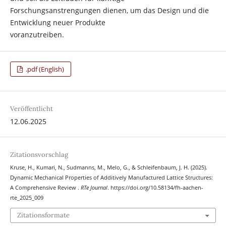
Forschungsanstrengungen dienen, um das Design und die
Entwicklung neuer Produkte
voranzutreiben.
.pdf (English)
Veröffentlicht
12.06.2025
Zitationsvorschlag
Kruse, H., Kumari, N., Sudmanns, M., Melo, G., & Schleifenbaum, J. H. (2025).
Dynamic Mechanical Properties of Additively Manufactured Lattice Structures:
A Comprehensive Review .
RTe Journal
. https://doi.org/10.58134/fh-aachen-
rte_2025_009
Zitationsformate