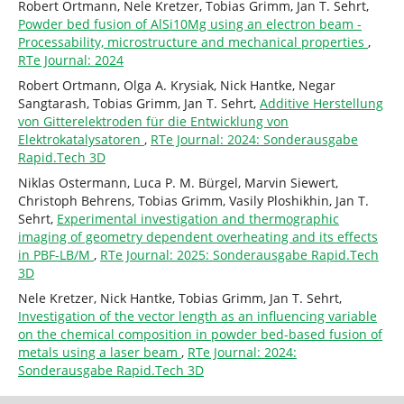
Robert Ortmann, Nele Kretzer, Tobias Grimm, Jan T. Sehrt,
Powder bed fusion of AlSi10Mg using an electron beam -
Processability, microstructure and mechanical properties
,
RTe Journal: 2024
Robert Ortmann, Olga A. Krysiak, Nick Hantke, Negar
Sangtarash, Tobias Grimm, Jan T. Sehrt,
Additive Herstellung
von Gitterelektroden für die Entwicklung von
Elektrokatalysatoren
,
RTe Journal: 2024: Sonderausgabe
Rapid.Tech 3D
Niklas Ostermann, Luca P. M. Bürgel, Marvin Siewert,
Christoph Behrens, Tobias Grimm, Vasily Ploshikhin, Jan T.
Sehrt,
Experimental investigation and thermographic
imaging of geometry dependent overheating and its effects
in PBF-LB/M
,
RTe Journal: 2025: Sonderausgabe Rapid.Tech
3D
Nele Kretzer, Nick Hantke, Tobias Grimm, Jan T. Sehrt,
Investigation of the vector length as an influencing variable
on the chemical composition in powder bed-based fusion of
metals using a laser beam
,
RTe Journal: 2024:
Sonderausgabe Rapid.Tech 3D