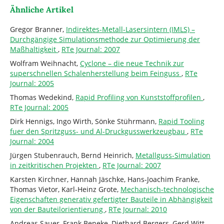
Ähnliche Artikel
Gregor Branner,
Indirektes-Metall-Lasersintern (IMLS) –
Durchgängige Simulationsmethode zur Optimierung der
Maßhaltigkeit
,
RTe Journal: 2007
Wolfram Weihnacht,
Cyclone – die neue Technik zur
superschnellen Schalenherstellung beim Feinguss
,
RTe
Journal: 2005
Thomas Wedekind,
Rapid Profiling von Kunststoffprofilen
,
RTe Journal: 2005
Dirk Hennigs, Ingo Wirth, Sönke Stührmann,
Rapid Tooling
fuer den Spritzguss- und Al-Druckgusswerkzeugbau
,
RTe
Journal: 2004
Jürgen Stubenrauch, Bernd Heinrich,
Metallguss-Simulation
in zeitkritischen Projekten
,
RTe Journal: 2007
Karsten Kirchner, Hannah Jäschke, Hans-Joachim Franke,
Thomas Vietor, Karl-Heinz Grote,
Mechanisch-technologische
Eigenschaften generativ gefertigter Bauteile in Abhängigkeit
von der Bauteilorientierung
,
RTe Journal: 2010
Andreas Sauer, Frank Beneke, Diethard Bergers, Gerd Witt,