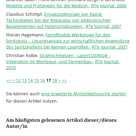
Modelle und Prototypen für die Medizin
,
RTe Journal: 2005
Claudius Schimpf,
Einsatzpotenziale von Rapid-
Technologien bei der Reparatur von elektronischen
Bauelementen auf Folienschaltungen
,
RTe Journal: 2007
Florian Hagemann,
Formflexible Werkzeuge für den
Spritzguss – Lösungsansatz zur wirtschaftlichen Anwendung
des Spritzgießens bei kleinen Losgrößen
,
RTe Journal: 2007
Christian Kolbe,
Strahlschmelzen - LaserCUSING® -
Integration im Werkzeug- und Formenbau
,
RTe Journal:
2010
<<
<
12
13
14
15
16
17
18
>
>>
Sie können auch
eine erweiterte Ähnlichkeitssuche starten
für diesen Artikel nutzen.
Am häufigsten gelesenen Artikel dieser/dieses
Autor/in