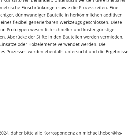
n Kunststoffen behandelt. Untersucht werden die erzielbaren
ometrische Einschränkungen sowie die Prozesszeiten. Eine
lächiger, dünnwandiger Bauteile in herkömmlichen additiven
 eines flexibel generierbaren Werkzeugs geschlossen. Diese
lne Prototypen wesentlich schneller und kostengünstiger
en. Abdrücke der Stifte in den Bauteilen werden vermieden,
e Einsätze oder Holzelemente verwendet werden. Die
 des Prozesses werden ebenfalls untersucht und die Ergebnisse
.2024, daher bitte alle Korrospondenz an michael.heber@hs-