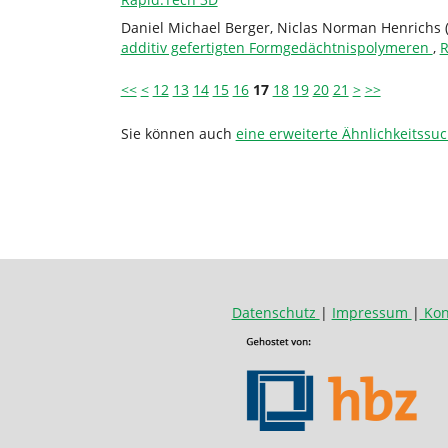
Daniel Michael Berger, Niclas Norman Henrichs (M.
additiv gefertigten Formgedächtnispolymeren
,
R
<<
<
12
13
14
15
16
17
18
19
20
21
>
>>
Sie können auch
eine erweiterte Ähnlichkeitssuc
Datenschutz
|
Impressum
|
Kon