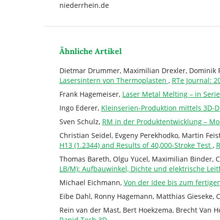
niederrhein.de
Ähnliche Artikel
Dietmar Drummer, Maximilian Drexler, Dominik R
Lasersintern von Thermoplasten
,
RTe Journal: 2
Frank Hagemeiser,
Laser Metal Melting – in Seri
Ingo Ederer,
Kleinserien-Produktion mittels 3D-
Sven Schulz,
RM in der Produktentwicklung – Mo
Christian Seidel, Evgeny Perekhodko, Martin Feis
H13 (1.2344) and Results of 40,000-Stroke Test
,
R
Thomas Bareth, Olgu Yücel, Maximilian Binder, C
LB/M): Aufbauwinkel, Dichte und elektrische Leit
Michael Eichmann,
Von der Idee bis zum fertig
Eibe Dahl, Ronny Hagemann, Matthias Gieseke, Ch
Rein van der Mast, Bert Hoekzema, Brecht Van 
Rapid.Tech 3D