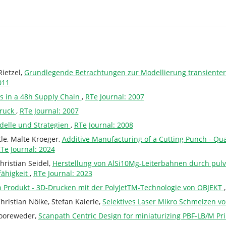
ietzel,
Grundlegende Betrachtungen zur Modellierung transienter
011
es in a 48h Supply Chain
,
RTe Journal: 2007
Druck
,
RTe Journal: 2007
delle und Strategien
,
RTe Journal: 2008
tle, Malte Kroeger,
Additive Manufacturing of a Cutting Punch - Qual
Te Journal: 2024
hristian Seidel,
Herstellung von AlSi10Mg-Leiterbahnen durch pulv
fähigkeit
,
RTe Journal: 2023
en Produkt - 3D-Drucken mit der PolyJetTM-Technologie von OBJEKT
ristian Nölke, Stefan Kaierle,
Selektives Laser Mikro Schmelzen vo
Hooreweder,
Scanpath Centric Design for miniaturizing PBF-LB/M Pr