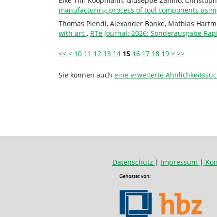
Eike Tim Koopmann, Giuseppe Zaffino, Christoph
manufacturing process of tool components using
Thomas Piendl, Alexander Bonke, Mathias Hart
with arc
,
RTe Journal: 2026: Sonderausgabe Rap
<<
<
10
11
12
13
14
15
16
17
18
19
>
>>
Sie können auch
eine erweiterte Ähnlichkeitssuc
Datenschutz
|
Impressum
|
Kon