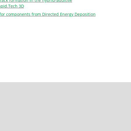
crack formation in the hybrid-additive
apid.Tech 3D
s for components from Directed Energy Deposition