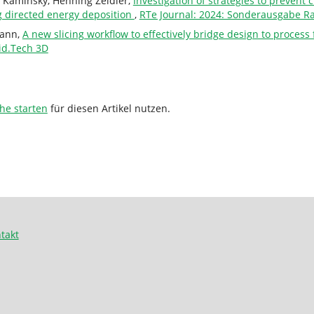
 Kaminsky, Henning Zeidler,
Investigation of strategies to prevent 
 directed energy deposition
,
RTe Journal: 2024: Sonderausgabe R
mann,
A new slicing workflow to effectively bridge design to proces
id.Tech 3D
he starten
für diesen Artikel nutzen.
takt