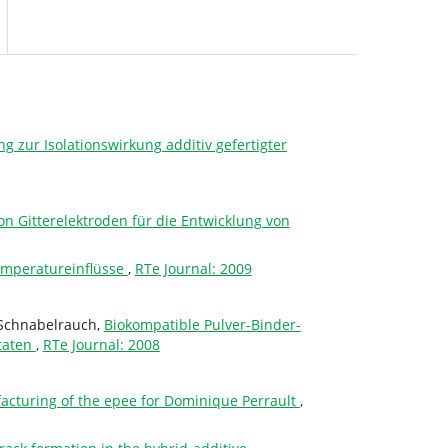
 zur Isolationswirkung additiv gefertigter
on Gitterelektroden für die Entwicklung von
emperatureinflüsse
,
RTe Journal: 2009
 Schnabelrauch,
Biokompatible Pulver-Binder-
taten
,
RTe Journal: 2008
facturing of the epee for Dominique Perrault
,