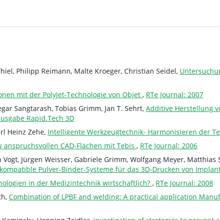
iel, Philipp Reimann, Malte Kroeger, Christian Seidel,
Untersuchung
en mit der PolyJet-Technologie von Objet
,
RTe Journal: 2007
egar Sangtarash, Tobias Grimm, Jan T. Sehrt,
Additive Herstellung v
ausgabe Rapid.Tech 3D
arl Heinz Zehe,
Intelligente Werkzeugtechnik- Harmonisieren der T
zu anspruchsvollen CAD-Flächen mit Tebis
,
RTe Journal: 2006
n Vogt, Jürgen Weisser, Gabriele Grimm, Wolfgang Meyer, Matthias
kompatible Pulver-Binder-Systeme für das 3D-Drucken von Implan
logien in der Medizintechnik wirtschaftlich?
,
RTe Journal: 2008
th,
Combination of LPBF and welding: A practical application Manu