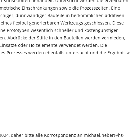
n Kunststoffen behandelt. Untersucht werden die erzielbaren
ometrische Einschränkungen sowie die Prozesszeiten. Eine
lächiger, dünnwandiger Bauteile in herkömmlichen additiven
 eines flexibel generierbaren Werkzeugs geschlossen. Diese
lne Prototypen wesentlich schneller und kostengünstiger
en. Abdrücke der Stifte in den Bauteilen werden vermieden,
e Einsätze oder Holzelemente verwendet werden. Die
 des Prozesses werden ebenfalls untersucht und die Ergebnisse
.2024, daher bitte alle Korrospondenz an michael.heber@hs-