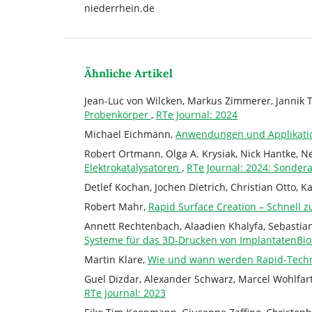
niederrhein.de
Ähnliche Artikel
Jean-Luc von Wilcken, Markus Zimmerer, Jannik Th
Probenkörper
,
RTe Journal: 2024
Michael Eichmann,
Anwendungen und Applikation
Robert Ortmann, Olga A. Krysiak, Nick Hantke, N
Elektrokatalysatoren
,
RTe Journal: 2024: Sonder
Detlef Kochan, Jochen Dietrich, Christian Otto, K
Robert Mahr,
Rapid Surface Creation – Schnell 
Annett Rechtenbach, Alaadien Khalyfa, Sebastia
Systeme für das 3D-Drucken von ImplantatenBio
Martin Klare,
Wie und wann werden Rapid-Techno
Guel Dizdar, Alexander Schwarz, Marcel Wohlfar
RTe Journal: 2023