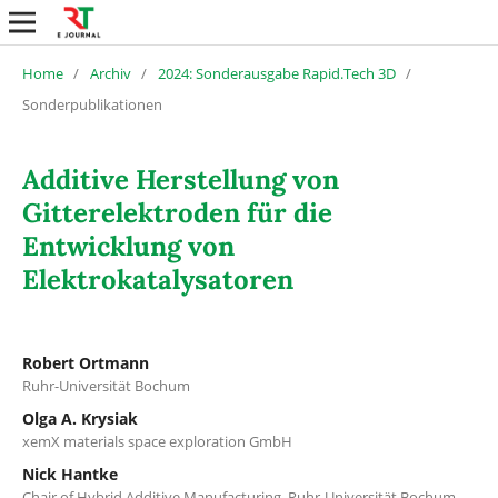
Home
/
Archiv
/
2024: Sonderausgabe Rapid.Tech 3D
/
Sonderpublikationen
Additive Herstellung von
Gitterelektroden für die
Entwicklung von
Elektrokatalysatoren
Robert Ortmann
Ruhr-Universität Bochum
Olga A. Krysiak
xemX materials space exploration GmbH
Nick Hantke
Chair of Hybrid Additive Manufacturing, Ruhr-Universität Bochum,