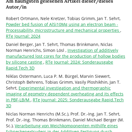
Am häufigsten gelesenen Artikel dieser/dieses
Autor/in
Robert Ortmann, Nele Kretzer, Tobias Grimm, Jan T. Sehrt,
Powder bed fusion of AlSi10Mg using an electron beam -
Processability, microstructure and mechanical properties
,
RTe Journal: 2024
Daniel Berger, Jan T. Sehrt, Thomas Brinkmann, Niclas
Norman Henrichs, Simon Lösl ,
Investigation of additively
manufactured lost cores for the production of hollow bodies
by silicone casting
,
RTe Journal: 2024: Sonderausgabe
Rapid.Tech 3D
Niklas Ostermann, Luca P. M. Bürgel, Marvin Siewert,
Christoph Behrens, Tobias Grimm, Vasily Ploshikhin, Jan T.
Sehrt,
Experimental investigation and thermographic
imaging of geometry dependent overheating and its effects
in PBF-LB/M
,
RTe Journal: 2025: Sonderausgabe Rapid.Tech
3D
Niclas Norman Henrichs (M.Sc.), Prof. Dr.-Ing. Jan T. Sehrt,
Prof. Dr.-Ing. Thomas Brinkmann, Daniel Michael Berger (M.
Sc.),
Verarbeitung von Weichkomponenten mithilfe eines
Schneckenextruders in der Additiven Fertigung durch