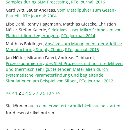
Samples during SLM Processing
,
RTe Journal: 2016
Gerd Witt, Sauer Andreas,
Vom Metallpulver zum Gesenk
Bauteil
,
RTe Journal: 2004
Eibe Dahl, Ronny Hagemann, Matthias Gieseke, Christian
Nölke, Stefan Kaierle,
Selektives Laser Mikro Schmelzen von
Platin-Iridium Legierungen
,
RTe Journal: 2014
Matthias Baldinger,
Ansätze zum Management der Additive
Manufacturing Supply Chain
,
RTe Journal: 2015
Jan Hötter, Miranda Fateri, Andreas Gebhardt,
Prozessoptimierung des SLM-Prozesses mit hoch-reflektiven
und thermisch sehr gut leitenden Materialien durch
systematische Parameterfindung und begleitende
Simulationen am Beispiel von Silber
,
RTe Journal: 2012
<<
<
1
2
3
4
5
6
7
8
9
10
>
>>
Sie können auch
eine erweiterte Ähnlichkeitssuche starten
für diesen Artikel nutzen.