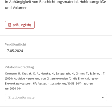
in Abhängigkeit von Beschichtungsmaterial, Hohlraumgröße
und Volumen.
pdf (English)
Veröffentlicht
17.05.2024
Zitationsvorschlag
Ortmann, R., Krysiak, O. A., Hantke, N., Sangtarash, N., Grimm, T., & Sehrt, J. T.
(2024). Additive Herstellung von Gitterelektroden für die Entwicklung von
Elektrokatalysatoren.
RTe Journal
. https://doi.org/10.58134/fh-aachen-
rte_2024_014
Zitationsformate