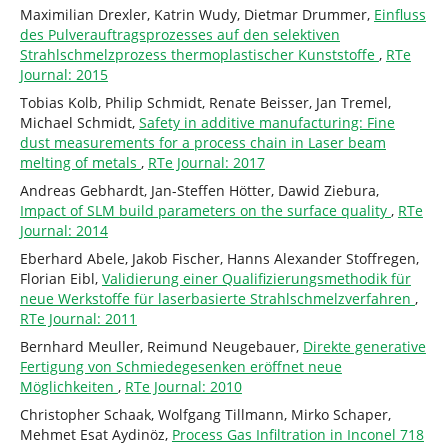
Maximilian Drexler, Katrin Wudy, Dietmar Drummer,
Einfluss
des Pulverauftragsprozesses auf den selektiven
Strahlschmelzprozess thermoplastischer Kunststoffe
,
RTe
Journal: 2015
Tobias Kolb, Philip Schmidt, Renate Beisser, Jan Tremel,
Michael Schmidt,
Safety in additive manufacturing: Fine
dust measurements for a process chain in Laser beam
melting of metals
,
RTe Journal: 2017
Andreas Gebhardt, Jan-Steffen Hötter, Dawid Ziebura,
Impact of SLM build parameters on the surface quality
,
RTe
Journal: 2014
Eberhard Abele, Jakob Fischer, Hanns Alexander Stoffregen,
Florian Eibl,
Validierung einer Qualifizierungsmethodik für
neue Werkstoffe für laserbasierte Strahlschmelzverfahren
,
RTe Journal: 2011
Bernhard Meuller, Reimund Neugebauer,
Direkte generative
Fertigung von Schmiedegesenken eröffnet neue
Möglichkeiten
,
RTe Journal: 2010
Christopher Schaak, Wolfgang Tillmann, Mirko Schaper,
Mehmet Esat Aydinöz,
Process Gas Infiltration in Inconel 718