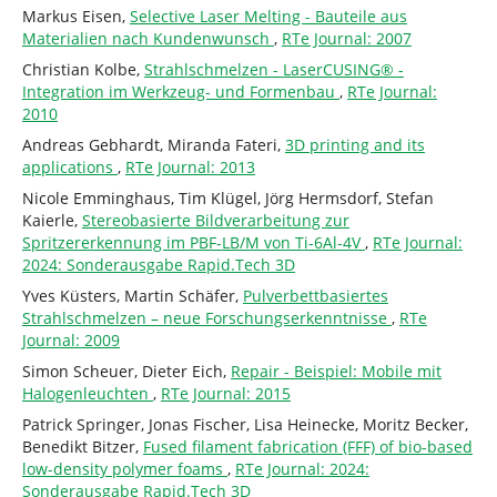
Markus Eisen,
Selective Laser Melting - Bauteile aus
Materialien nach Kundenwunsch
,
RTe Journal: 2007
Christian Kolbe,
Strahlschmelzen - LaserCUSING® -
Integration im Werkzeug- und Formenbau
,
RTe Journal:
2010
Andreas Gebhardt, Miranda Fateri,
3D printing and its
applications
,
RTe Journal: 2013
Nicole Emminghaus, Tim Klügel, Jörg Hermsdorf, Stefan
Kaierle,
Stereobasierte Bildverarbeitung zur
Spritzererkennung im PBF-LB/M von Ti-6Al-4V
,
RTe Journal:
2024: Sonderausgabe Rapid.Tech 3D
Yves Küsters, Martin Schäfer,
Pulverbettbasiertes
Strahlschmelzen – neue Forschungserkenntnisse
,
RTe
Journal: 2009
Simon Scheuer, Dieter Eich,
Repair - Beispiel: Mobile mit
Halogenleuchten
,
RTe Journal: 2015
Patrick Springer, Jonas Fischer, Lisa Heinecke, Moritz Becker,
Benedikt Bitzer,
Fused filament fabrication (FFF) of bio-based
low-density polymer foams
,
RTe Journal: 2024:
Sonderausgabe Rapid.Tech 3D