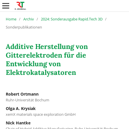
Home
/
Archiv
/
2024: Sonderausgabe Rapid.Tech 3D
/
Sonderpublikationen
Additive Herstellung von
Gitterelektroden für die
Entwicklung von
Elektrokatalysatoren
Robert Ortmann
Ruhr-Universität Bochum
Olga A. Krysiak
xemX materials space exploration GmbH
Nick Hantke
Chair of Hybrid Additive Manufacturing, Ruhr-Universität Bochum,