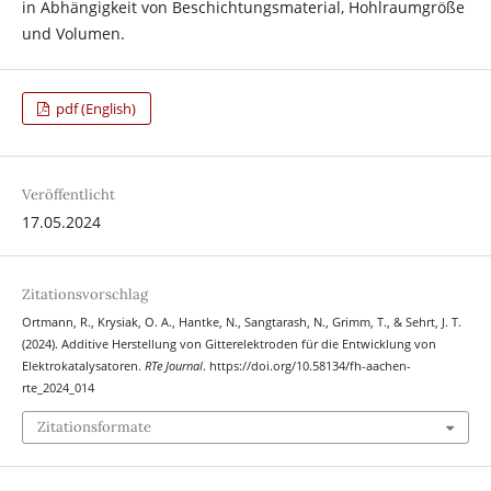
in Abhängigkeit von Beschichtungsmaterial, Hohlraumgröße
und Volumen.
pdf (English)
Veröffentlicht
17.05.2024
Zitationsvorschlag
Ortmann, R., Krysiak, O. A., Hantke, N., Sangtarash, N., Grimm, T., & Sehrt, J. T.
(2024). Additive Herstellung von Gitterelektroden für die Entwicklung von
Elektrokatalysatoren.
RTe Journal
. https://doi.org/10.58134/fh-aachen-
rte_2024_014
Zitationsformate