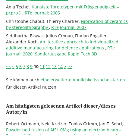
Anja Techel,
Kunststoffprototypen mit Fräsgenauigkeit –
pcpro®
,
RTe Journal: 2005
Christophe Chaput, Thierry Chartier,
Fabrication of ceramics
by stereolithography
,
RTe Journal: 2007
Siddhartha Biswas, Julius Cronau, Florian Engstler,
Alexander Koch,
An iterative approach to individualized
additive manufacturing for defence applications
,
RTe
Journal: 2026: Sonderausgabe Rapid.Tech 3D
<<
<
5
6
7
8
9
10
11
12
13
14
>
>>
Sie können auch
eine erweiterte Ähnlichkeitssuche starten
für diesen Artikel nutzen.
Am häufigsten gelesenen Artikel dieser/dieses
Autor/in
Robert Ortmann, Nele Kretzer, Tobias Grimm, Jan T. Sehrt,
Powder bed fusion of AlSi10Mg using an electron beam -