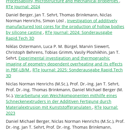
Processability, microstructure and mechanical properties
,
RTe Journal: 2024
Daniel Berger, Jan T. Sehrt, Thomas Brinkmann, Niclas
Norman Henrichs, Simon Lösl ,
Investigation of additively
manufactured lost cores for the production of hollow bodies
by silicone casting
,
RTe Journal: 2024: Sonderausgabe
Rapid.Tech 3D
Niklas Ostermann, Luca P. M. Bürgel, Marvin Siewert,
Christoph Behrens, Tobias Grimm, Vasily Ploshikhin, Jan T.
Sehrt,
Experimental investigation and thermographic
imaging of geometry dependent overheating and its effects
in PBF-LB/M
,
RTe Journal: 2025: Sonderausgabe Rapid.Tech
3D
Niclas Norman Henrichs (M.Sc.), Prof. Dr.-Ing. Jan T. Sehrt,
Prof. Dr.-Ing. Thomas Brinkmann, Daniel Michael Berger (M.
Sc.),
Verarbeitung von Weichkomponenten mithilfe eines
Schneckenextruders in der Additiven Fertigung durch
Materialextrusion mit Kunststoffgranulaten
,
RTe Journal:
2023
Daniel Michael Berger, Niclas Norman Henrichs (M.Sc.), Prof.
Dr.-Ing. Jan T. Sehrt, Prof. Dr.-Ing. Thomas Brinkmann,