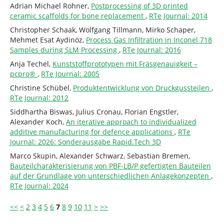
Adrian Michael Rohner,
Postprocessing of 3D printed
ceramic scaffolds for bone replacement
,
RTe Journal: 2014
Christopher Schaak, Wolfgang Tillmann, Mirko Schaper,
Mehmet Esat Aydinöz,
Process Gas Infiltration in Inconel 718
Samples during SLM Processing
,
RTe Journal: 2016
Anja Techel,
Kunststoffprototypen mit Fräsgenauigkeit –
pcpro®
,
RTe Journal: 2005
Christine Schübel,
Produktentwicklung von Druckgussteilen
,
RTe Journal: 2012
Siddhartha Biswas, Julius Cronau, Florian Engstler,
Alexander Koch,
An iterative approach to individualized
additive manufacturing for defence applications
,
RTe
Journal: 2026: Sonderausgabe Rapid.Tech 3D
Marco Skupin, Alexander Schwarz, Sebastian Bremen,
Bauteilcharakterisierung von PBF-LB/P gefertigten Bauteilen
auf der Grundlage von unterschiedlichen Anlagekonzepten
,
RTe Journal: 2024
<<
<
2
3
4
5
6
7
8
9
10
11
>
>>