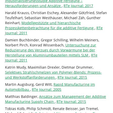
Industrialisierungsstudie Additive Fertigung –
Herausforderungen und Ansätze
,
RTe Journal: 2017
Harald Krauss, Christian Eschey, Alexander Götzfried, Stefan
Teufelhart, Sebastian Westhäuser, Michael Zäh, Gunther
Reinhart,
Modellgestützte und hierarchische
Prozesskettenbetrachtung für die additive Fertigung
,
RTe
Journal: 2011
Damien Buchbinder, Gregor Schilling, Wilhelm Meiners,
Norbert Pirch, Konrad Wissenbach,
Untersuchung zur
Reduzierung des Verzugs durch Vorwärmung bei der
Herstellung von Aluminiumbauteilen mittels SLM
,
RTe
Journal: 2011
Katrin Wudy, Maximilian Drexler, Dietmar Drummer,
Selektives Strahlschmelzen von Polymer-Blends: Prozess-
und Werkstoffanforderungen
,
RTe Journal: 2015
Martin Augsburg, Gerd Witt,
Rapid Manufacturing im
Automobilbau
,
RTe Journal: 2005
Matthias Baldinger,
Ansätze zum Management der Additive
Manufacturing Supply Chain
,
RTe Journal: 2015
Tobias Kolb, Philip Schmidt, Renate Beisser, Jan Tremel,