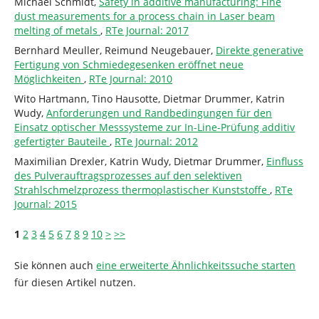
Michael Schmidt,
Safety in additive manufacturing: Fine
dust measurements for a process chain in Laser beam
melting of metals
,
RTe Journal: 2017
Bernhard Meuller, Reimund Neugebauer,
Direkte generative
Fertigung von Schmiedegesenken eröffnet neue
Möglichkeiten
,
RTe Journal: 2010
Wito Hartmann, Tino Hausotte, Dietmar Drummer, Katrin
Wudy,
Anforderungen und Randbedingungen für den
Einsatz optischer Messsysteme zur In-Line-Prüfung additiv
gefertigter Bauteile
,
RTe Journal: 2012
Maximilian Drexler, Katrin Wudy, Dietmar Drummer,
Einfluss
des Pulverauftragsprozesses auf den selektiven
Strahlschmelzprozess thermoplastischer Kunststoffe
,
RTe
Journal: 2015
1
2
3
4
5
6
7
8
9
10
>
>>
Sie können auch
eine erweiterte Ähnlichkeitssuche starten
für diesen Artikel nutzen.