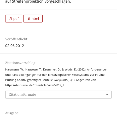
auf Streifenprojektion vorgeschlagen.
pdf
html
Veröffentlicht
02.06.2012
Zitationsvorschlag
Hartmann, W., Hausotte, T., Drummer, D., & Wudy, K. (2012). Anforderungen
und Randbedingungen für den Einsatz optischer Messsysteme zur In-Line-
Prüfung additiv gefertigter Bauteile.
RTe Journal
,
9
(1). Abgerufen von
https://rtejournal.de/rte/article/view/2012_1
Zitationsformate
Ausgabe