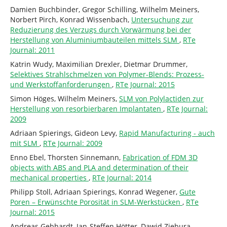
Damien Buchbinder, Gregor Schilling, Wilhelm Meiners,
Norbert Pirch, Konrad Wissenbach,
Untersuchung zur
Reduzierung des Verzugs durch Vorwärmung bei der
Herstellung von Aluminiumbauteilen mittels SLM
,
RTe
Journal: 2011
Katrin Wudy, Maximilian Drexler, Dietmar Drummer,
Selektives Strahlschmelzen von Polymer-Blends: Prozess-
und Werkstoffanforderungen
,
RTe Journal: 2015
Simon Höges, Wilhelm Meiners,
SLM von Polylactiden zur
Herstellung von resorbierbaren Implantaten
,
RTe Journal:
2009
Adriaan Spierings, Gideon Levy,
Rapid Manufacturing - auch
mit SLM
,
RTe Journal: 2009
Enno Ebel, Thorsten Sinnemann,
Fabrication of FDM 3D
objects with ABS and PLA and determination of their
mechanical properties
,
RTe Journal: 2014
Philipp Stoll, Adriaan Spierings, Konrad Wegener,
Gute
Poren – Erwünschte Porosität in SLM-Werkstücken
,
RTe
Journal: 2015
Andreas Gebhardt, Jan-Steffen Hötter, Dawid Ziebura,