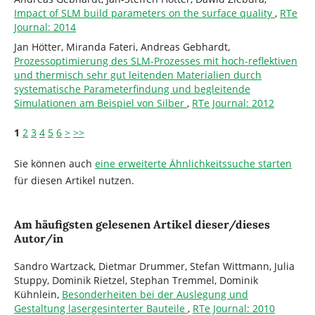
Impact of SLM build parameters on the surface quality
,
RTe
Journal: 2014
Jan Hötter, Miranda Fateri, Andreas Gebhardt,
Prozessoptimierung des SLM-Prozesses mit hoch-reflektiven
und thermisch sehr gut leitenden Materialien durch
systematische Parameterfindung und begleitende
Simulationen am Beispiel von Silber
,
RTe Journal: 2012
1
2
3
4
5
6
>
>>
Sie können auch
eine erweiterte Ähnlichkeitssuche starten
für diesen Artikel nutzen.
Am häufigsten gelesenen Artikel dieser/dieses
Autor/in
Sandro Wartzack, Dietmar Drummer, Stefan Wittmann, Julia
Stuppy, Dominik Rietzel, Stephan Tremmel, Dominik
Kühnlein,
Besonderheiten bei der Auslegung und
Gestaltung lasergesinterter Bauteile
,
RTe Journal: 2010