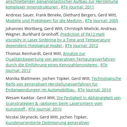
anschließender galvanoplastischer Aufbau zur Herstellung
komplexer Innenstrukturen
,
RTe Journal: 2011
Andreas Sauer, Frank Beneke, Diethard Bergers, Gerd Witt,
Modelle und Prototypen für die Medizin
,
RTe Journal: 2005
Johannes Wortberg, Gerd Witt, Christoph Mielicki, Andreas
Wegner, Burkhard Gronhoff,
Prediction of PA12 melt
viscosity in Laser Sintering by a Time and Temperature
dependent rheological model
,
RTe Journal: 2012
Thomas Reinhardt, Gerd Witt,
Ansätze zur
Qualitätsbewertung von generativen Fertigungsverfahren
durch die Einführung eines Kennzahlensystems
,
RTe
Journal: 2012
Monika Blattmeier, Jochen Töpker, Gerd Witt,
Technologische
Reife von generativen Herstellungsverfahren für
Endanwendungen im Automobilbau
,
RTe Journal: 2010
Wesam Kaddar, Gerd Witt,
Die Festigkeit in Abhängigkeit von
Scanstrategien & -optionen beim Lasersintern vom
Kunststoff
,
RTe Journal: 2010
Nicolai Skrynecki, Gerd Witt, Jochen Töpker,
Kundenorientierte Optimierung generativer