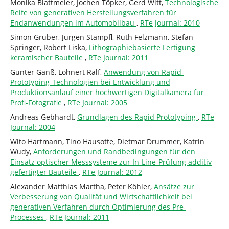
Monika Blattmeier, Jochen Töpker, Gerd Witt,
Technologische
Reife von generativen Herstellungsverfahren für
Endanwendungen im Automobilbau
,
RTe Journal: 2010
Simon Gruber, Jürgen Stampfl, Ruth Felzmann, Stefan
Springer, Robert Liska,
Lithographiebasierte Fertigung
keramischer Bauteile
,
RTe Journal: 2011
Günter Ganß, Löhnert Ralf,
Anwendung von Rapid-
Prototyping-Technologien bei Entwicklung und
Produktionsanlauf einer hochwertigen Digitalkamera für
Profi-Fotografie
,
RTe Journal: 2005
Andreas Gebhardt,
Grundlagen des Rapid Prototyping
,
RTe
Journal: 2004
Wito Hartmann, Tino Hausotte, Dietmar Drummer, Katrin
Wudy,
Anforderungen und Randbedingungen für den
Einsatz optischer Messsysteme zur In-Line-Prüfung additiv
gefertigter Bauteile
,
RTe Journal: 2012
Alexander Matthias Martha, Peter Köhler,
Ansätze zur
Verbesserung von Qualität und Wirtschaftlichkeit bei
generativen Verfahren durch Optimierung des Pre-
Processes
,
RTe Journal: 2011