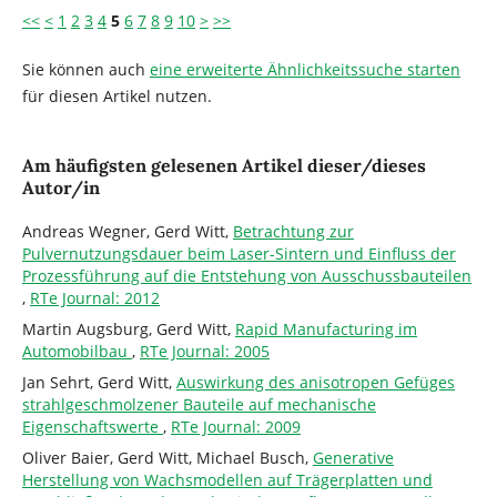
<<
<
1
2
3
4
5
6
7
8
9
10
>
>>
Sie können auch
eine erweiterte Ähnlichkeitssuche starten
für diesen Artikel nutzen.
Am häufigsten gelesenen Artikel dieser/dieses
Autor/in
Andreas Wegner, Gerd Witt,
Betrachtung zur
Pulvernutzungsdauer beim Laser-Sintern und Einfluss der
Prozessführung auf die Entstehung von Ausschussbauteilen
,
RTe Journal: 2012
Martin Augsburg, Gerd Witt,
Rapid Manufacturing im
Automobilbau
,
RTe Journal: 2005
Jan Sehrt, Gerd Witt,
Auswirkung des anisotropen Gefüges
strahlgeschmolzener Bauteile auf mechanische
Eigenschaftswerte
,
RTe Journal: 2009
Oliver Baier, Gerd Witt, Michael Busch,
Generative
Herstellung von Wachsmodellen auf Trägerplatten und