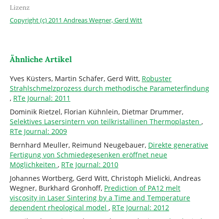
Lizenz
Copyright (c) 2011 Andreas Wegner, Gerd Witt
Ähnliche Artikel
Yves Küsters, Martin Schäfer, Gerd Witt,
Robuster
Strahlschmelzprozess durch methodische Parameterfindung
,
RTe Journal: 2011
Dominik Rietzel, Florian Kühnlein, Dietmar Drummer,
Selektives Lasersintern von teilkristallinen Thermoplasten
,
RTe Journal: 2009
Bernhard Meuller, Reimund Neugebauer,
Direkte generative
Fertigung von Schmiedegesenken eröffnet neue
Möglichkeiten
,
RTe Journal: 2010
Johannes Wortberg, Gerd Witt, Christoph Mielicki, Andreas
Wegner, Burkhard Gronhoff,
Prediction of PA12 melt
viscosity in Laser Sintering by a Time and Temperature
dependent rheological model
,
RTe Journal: 2012