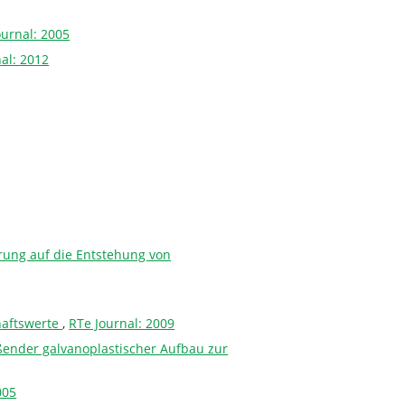
ournal: 2005
al: 2012
rung auf die Entstehung von
haftswerte
,
RTe Journal: 2009
ßender galvanoplastischer Aufbau zur
005