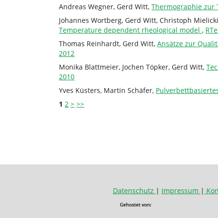
Andreas Wegner, Gerd Witt,
Thermographie zur 
Johannes Wortberg, Gerd Witt, Christoph Mielic
Temperature dependent rheological model
,
RTe
Thomas Reinhardt, Gerd Witt,
Ansätze zur Quali
2012
Monika Blattmeier, Jochen Töpker, Gerd Witt,
Tec
2010
Yves Küsters, Martin Schäfer,
Pulverbettbasiert
1
2
>
>>
Datenschutz
|
Impressum
|
Kon