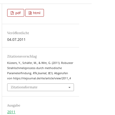
pdf
html
Veröffentlicht
04.07.2011
Zitationsvorschlag
Küsters, Y., Schäfer, M., & Witt, G. (2011). Robuster
Strahlschmelzprozess durch methodische
Parameterfindung.
RTe Journal
,
8
(1). Abgerufen
von https://rtejournal.de/rte/article/view/2011_4
Zitationsformate
Ausgabe
2011