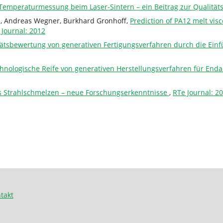
Temperaturmessung beim Laser-Sintern – ein Beitrag zur Qualität
ki, Andreas Wegner, Burkhard Gronhoff,
Prediction of PA12 melt visc
 Journal: 2012
tätsbewertung von generativen Fertigungsverfahren durch die Ei
hnologische Reife von generativen Herstellungsverfahren für E
es Strahlschmelzen – neue Forschungserkenntnisse
,
RTe Journal: 2
takt