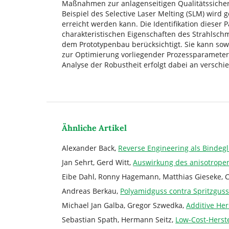
Maßnahmen zur anlagenseitigen Qualitätssicher
Beispiel des Selective Laser Melting (SLM) wird
erreicht werden kann. Die Identifikation dieser 
charakteristischen Eigenschaften des Strahlsc
dem Prototypenbau berücksichtigt. Sie kann sowo
zur Optimierung vorliegender Prozessparameter
Analyse der Robustheit erfolgt dabei an versch
Ähnliche Artikel
Alexander Back,
Reverse Engineering als Bindeg
Jan Sehrt, Gerd Witt,
Auswirkung des anisotrope
Eibe Dahl, Ronny Hagemann, Matthias Gieseke, Ch
Andreas Berkau,
Polyamidguss contra Spritzguss
Michael Jan Galba, Gregor Szwedka,
Additive He
Sebastian Spath, Hermann Seitz,
Low-Cost-Herste