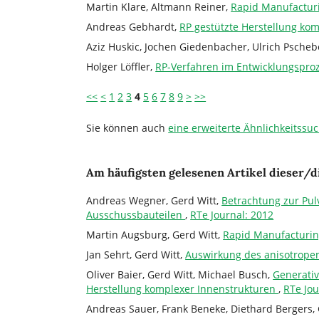
Martin Klare, Altmann Reiner,
Rapid Manufacturi
Andreas Gebhardt,
RP gestützte Herstellung ko
Aziz Huskic, Jochen Giedenbacher, Ulrich Pscheb
Holger Löffler,
RP-Verfahren im Entwicklungspro
<<
<
1
2
3
4
5
6
7
8
9
>
>>
Sie können auch
eine erweiterte Ähnlichkeitssuc
Am häufigsten gelesenen Artikel dieser/d
Andreas Wegner, Gerd Witt,
Betrachtung zur Pul
Ausschussbauteilen
,
RTe Journal: 2012
Martin Augsburg, Gerd Witt,
Rapid Manufacturi
Jan Sehrt, Gerd Witt,
Auswirkung des anisotrope
Oliver Baier, Gerd Witt, Michael Busch,
Generativ
Herstellung komplexer Innenstrukturen
,
RTe Jou
Andreas Sauer, Frank Beneke, Diethard Bergers, 