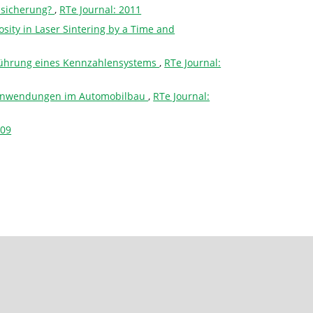
ssicherung?
,
RTe Journal: 2011
osity in Laser Sintering by a Time and
nführung eines Kennzahlensystems
,
RTe Journal:
ndanwendungen im Automobilbau
,
RTe Journal:
009