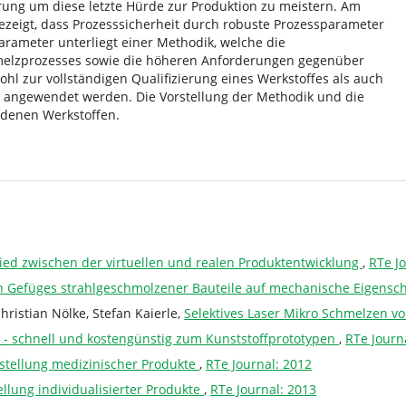
ung um diese letzte Hürde zur Produktion zu meistern. Am
 gezeigt, dass Prozesssicherheit durch robuste Prozessparameter
Parameter unterliegt einer Methodik, welche die
hmelzprozesses sowie die höheren Anforderungen gegenüber
hl zur vollständigen Qualifizierung eines Werkstoffes als auch
 angewendet werden. Die Vorstellung der Methodik und die
iedenen Werkstoffen.
lied zwischen der virtuellen und realen Produktentwicklung
,
RTe J
n Gefüges strahlgeschmolzener Bauteile auf mechanische Eigensc
ristian Nölke, Stefan Kaierle,
Selektives Laser Mikro Schmelzen v
 - schnell und kostengünstig zum Kunststoffprototypen
,
RTe Journ
rstellung medizinischer Produkte
,
RTe Journal: 2012
llung individualisierter Produkte
,
RTe Journal: 2013