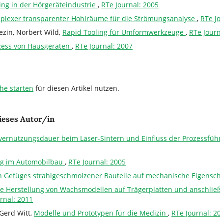
ng in der Hörgeräteindustrie
,
RTe Journal: 2005
mplexer transparenter Hohlräume für die Strömungsanalyse
,
RTe J
ezin, Norbert Wild,
Rapid Tooling für Umformwerkzeuge
,
RTe Journ
zess von Hausgeräten
,
RTe Journal: 2007
he starten
für diesen Artikel nutzen.
ieses Autor/in
vernutzungsdauer beim Laser-Sintern und Einfluss der Prozessfüh
ng im Automobilbau
,
RTe Journal: 2005
n Gefüges strahlgeschmolzener Bauteile auf mechanische Eigensc
e Herstellung von Wachsmodellen auf Trägerplatten und anschlie
rnal: 2011
Gerd Witt,
Modelle und Prototypen für die Medizin
,
RTe Journal: 2