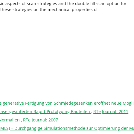
ic aspects of scan strategies and the double fill scan option for
of these strategies on the mechanical properties of
te generative Fertigung von Schmiedegesenken eröffnet neue Mögl
 lasergesinterten Rapid-Prototyping Bauteilen
,
RTe Journal: 2011
 Normalien
,
RTe Journal: 2007
 (IMLS) – Durchgängige Simulationsmethode zur Optimierung der M