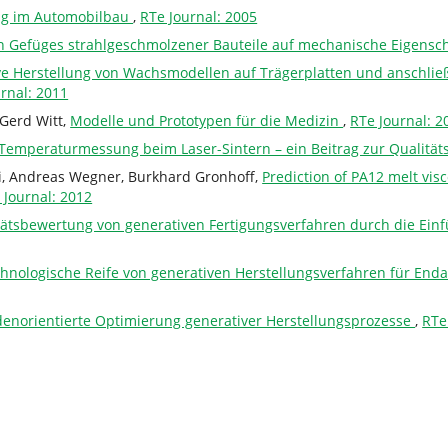
ng im Automobilbau
,
RTe Journal: 2005
n Gefüges strahlgeschmolzener Bauteile auf mechanische Eigensc
ve Herstellung von Wachsmodellen auf Trägerplatten und anschlie
rnal: 2011
 Gerd Witt,
Modelle und Prototypen für die Medizin
,
RTe Journal: 2
Temperaturmessung beim Laser-Sintern – ein Beitrag zur Qualität
ki, Andreas Wegner, Burkhard Gronhoff,
Prediction of PA12 melt visc
 Journal: 2012
tätsbewertung von generativen Fertigungsverfahren durch die Ei
hnologische Reife von generativen Herstellungsverfahren für E
enorientierte Optimierung generativer Herstellungsprozesse
,
RTe