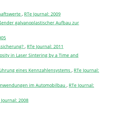
haftswerte
,
RTe Journal: 2009
ßender galvanoplastischer Aufbau zur
005
ssicherung?
,
RTe Journal: 2011
osity in Laser Sintering by a Time and
nführung eines Kennzahlensystems
,
RTe Journal:
ndanwendungen im Automobilbau
,
RTe Journal:
 Journal: 2008