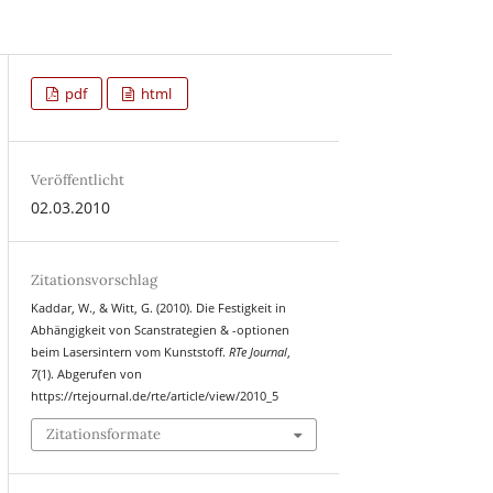
pdf
html
Veröffentlicht
02.03.2010
Zitationsvorschlag
Kaddar, W., & Witt, G. (2010). Die Festigkeit in
Abhängigkeit von Scanstrategien & -optionen
beim Lasersintern vom Kunststoff.
RTe Journal
,
7
(1). Abgerufen von
https://rtejournal.de/rte/article/view/2010_5
Zitationsformate