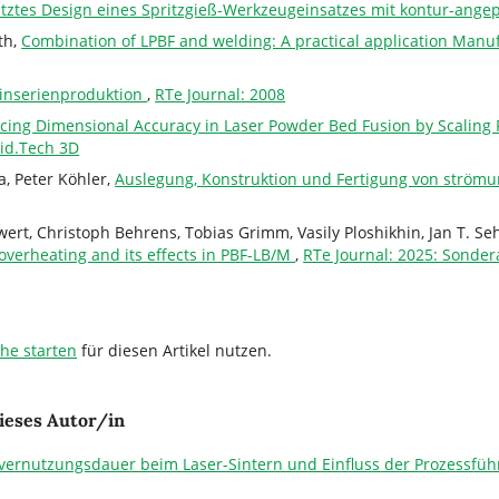
tztes Design eines Spritzgieß-Werkzeugeinsatzes mit kontur-ang
th,
Combination of LPBF and welding: A practical application Manu
einserienproduktion
,
RTe Journal: 2008
ing Dimensional Accuracy in Laser Powder Bed Fusion by Scaling 
id.Tech 3D
a, Peter Köhler,
Auslegung, Konstruktion und Fertigung von ström
ert, Christoph Behrens, Tobias Grimm, Vasily Ploshikhin, Jan T. Se
verheating and its effects in PBF-LB/M
,
RTe Journal: 2025: Sonde
che starten
für diesen Artikel nutzen.
ieses Autor/in
vernutzungsdauer beim Laser-Sintern und Einfluss der Prozessfüh