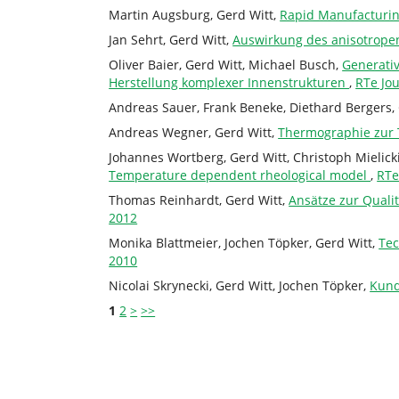
Martin Augsburg, Gerd Witt,
Rapid Manufacturi
Jan Sehrt, Gerd Witt,
Auswirkung des anisotrope
Oliver Baier, Gerd Witt, Michael Busch,
Generati
Herstellung komplexer Innenstrukturen
,
RTe Jou
Andreas Sauer, Frank Beneke, Diethard Bergers,
Andreas Wegner, Gerd Witt,
Thermographie zur 
Johannes Wortberg, Gerd Witt, Christoph Mielic
Temperature dependent rheological model
,
RTe
Thomas Reinhardt, Gerd Witt,
Ansätze zur Quali
2012
Monika Blattmeier, Jochen Töpker, Gerd Witt,
Tec
2010
Nicolai Skrynecki, Gerd Witt, Jochen Töpker,
Kund
1
2
>
>>