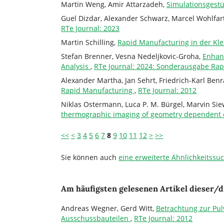
Martin Weng, Amir Attarzadeh,
Simulationsgestü
Guel Dizdar, Alexander Schwarz, Marcel Wohlfar
RTe Journal: 2023
Martin Schilling,
Rapid Manufacturing in der Kl
Stefan Brenner, Vesna Nedeljkovic-Groha,
Enhanc
Analysis
,
RTe Journal: 2024: Sonderausgabe Rap
Alexander Martha, Jan Sehrt, Friedrich-Karl Benr
Rapid Manufacturing
,
RTe Journal: 2012
Niklas Ostermann, Luca P. M. Bürgel, Marvin Siew
thermographic imaging of geometry dependent o
<<
<
3
4
5
6
7
8
9
10
11
12
>
>>
Sie können auch
eine erweiterte Ähnlichkeitssu
Am häufigsten gelesenen Artikel dieser/d
Andreas Wegner, Gerd Witt,
Betrachtung zur Pul
Ausschussbauteilen
,
RTe Journal: 2012