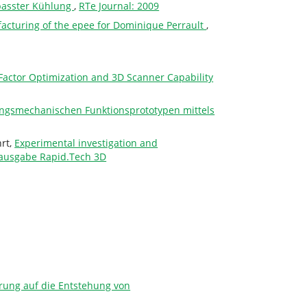
epasster Kühlung
,
RTe Journal: 2009
facturing of the epee for Dominique Perrault
,
Factor Optimization and 3D Scanner Capability
ungsmechanischen Funktionsprototypen mittels
hrt,
Experimental investigation and
rausgabe Rapid.Tech 3D
rung auf die Entstehung von