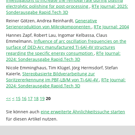
Investigations to increase the removal rate during plasma
electrolytic polishing for post-processing
,
RTe Journal: 2025:
Sonderausgabe Rapid.Tech 3D
Reiner Götzen, Andrea Reinhardt,
Generative
Serienproduktion von Mikrokomponenten
,
RTe Journal: 2004
Hannes Zapf, Robert Lau, Ingomar Kelbassa, Claus
Emmelmann,
Influence of arc oscillation frequencies on the
surface of DED-Arc manufactured Ti-6Al-4V structures
regarding the specific energy consumption
,
RTe Journal:
2024: Sonderausgabe Rapid.Tech 3D
Nicole Emminghaus, Tim Klügel, Jörg Hermsdorf, Stefan
Kaierle,
Stereobasierte Bildverarbeitung zur
Spritzererkennung im PBF-LB/M von Ti-6Al-4V
,
RTe Journal:
2024: Sonderausgabe Rapid.Tech 3D
<<
<
15
16
17
18
19
20
Sie können auch
eine erweiterte Ähnlichkeitssuche starten
für diesen Artikel nutzen.