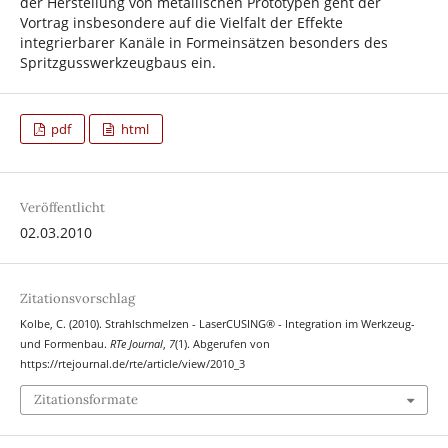
der Herstellung von metallischen Prototypen geht der
Vortrag insbesondere auf die Vielfalt der Effekte
integrierbarer Kanäle in Formeinsätzen besonders des
Spritzgusswerkzeugbaus ein.
pdf
html
Veröffentlicht
02.03.2010
Zitationsvorschlag
Kolbe, C. (2010). Strahlschmelzen - LaserCUSING® - Integration im Werkzeug-
und Formenbau.
RTe Journal
,
7
(1). Abgerufen von
https://rtejournal.de/rte/article/view/2010_3
Zitationsformate