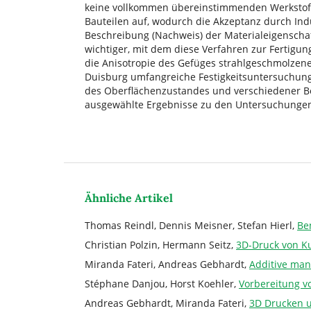
keine vollkommen übereinstimmenden Werkstoff
Bauteilen auf, wodurch die Akzeptanz durch Ind
Beschreibung (Nachweis) der Materialeigenscha
wichtiger, mit dem diese Verfahren zur Fertigu
die Anisotropie des Gefüges strahlgeschmolzen
Duisburg umfangreiche Festigkeitsuntersuchunge
des Oberflächenzustandes und verschiedener Be
ausgewählte Ergebnisse zu den Untersuchungen 
Ähnliche Artikel
Thomas Reindl, Dennis Meisner, Stefan Hierl,
Be
Christian Polzin, Hermann Seitz,
3D-Druck von K
Miranda Fateri, Andreas Gebhardt,
Additive man
Stéphane Danjou, Horst Koehler,
Vorbereitung v
Andreas Gebhardt, Miranda Fateri,
3D Drucken 