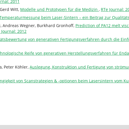
rnal: 2011
 Gerd Witt,
Modelle und Prototypen für die Medizin
,
RTe Journal: 2
Temperaturmessung beim Laser-Sintern – ein Beitrag zur Qualität
ki, Andreas Wegner, Burkhard Gronhoff,
Prediction of PA12 melt visc
 Journal: 2012
tätsbewertung von generativen Fertigungsverfahren durch die Ei
hnologische Reife von generativen Herstellungsverfahren für E
a, Peter Köhler,
Auslegung, Konstruktion und Fertigung von ström
ängigkeit von Scanstrategien & -optionen beim Lasersintern vom Ku