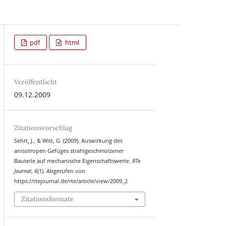
pdf
html
Veröffentlicht
09.12.2009
Zitationsvorschlag
Sehrt, J., & Witt, G. (2009). Auswirkung des
anisotropen Gefüges strahlgeschmolzener
Bauteile auf mechanische Eigenschaftswerte.
RTe
Journal
,
6
(1). Abgerufen von
https://rtejournal.de/rte/article/view/2009_2
Zitationsformate