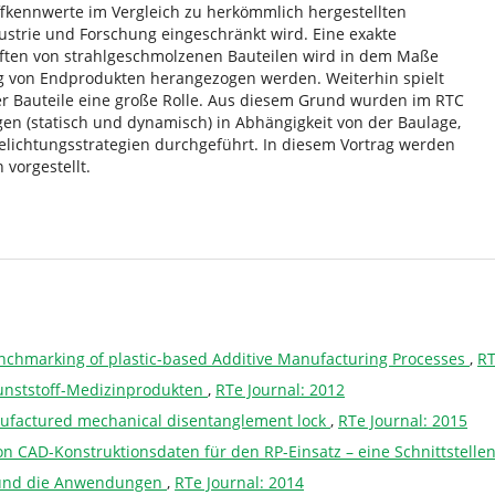
kennwerte im Vergleich zu herkömmlich hergestellten
ustrie und Forschung eingeschränkt wird. Eine exakte
ften von strahlgeschmolzenen Bauteilen wird in dem Maße
ng von Endprodukten herangezogen werden. Weiterhin spielt
er Bauteile eine große Rolle. Aus diesem Grund wurden im RTC
n (statisch und dynamisch) in Abhängigkeit von der Baulage,
lichtungsstrategien durchgeführt. In diesem Vortrag werden
vorgestellt.
nchmarking of plastic-based Additive Manufacturing Processes
,
RT
unststoff-Medizinprodukten
,
RTe Journal: 2012
ufactured mechanical disentanglement lock
,
RTe Journal: 2015
on CAD-Konstruktionsdaten für den RP-Einsatz – eine Schnittstell
und die Anwendungen
,
RTe Journal: 2014