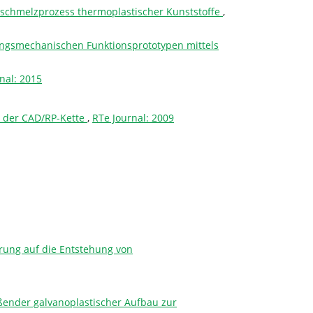
hlschmelzprozess thermoplastischer Kunststoffe
,
ungsmechanischen Funktionsprototypen mittels
nal: 2015
n der CAD/RP-Kette
,
RTe Journal: 2009
rung auf die Entstehung von
ßender galvanoplastischer Aufbau zur