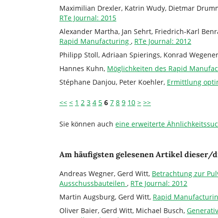
Maximilian Drexler, Katrin Wudy, Dietmar Drum
RTe Journal: 2015
Alexander Martha, Jan Sehrt, Friedrich-Karl Benr
Rapid Manufacturing
,
RTe Journal: 2012
Philipp Stoll, Adriaan Spierings, Konrad Wegene
Hannes Kuhn,
Möglichkeiten des Rapid Manufa
Stéphane Danjou, Peter Koehler,
Ermittlung opt
<<
<
1
2
3
4
5
6
7
8
9
10
>
>>
Sie können auch
eine erweiterte Ähnlichkeitssu
Am häufigsten gelesenen Artikel dieser/d
Andreas Wegner, Gerd Witt,
Betrachtung zur Pul
Ausschussbauteilen
,
RTe Journal: 2012
Martin Augsburg, Gerd Witt,
Rapid Manufacturi
Oliver Baier, Gerd Witt, Michael Busch,
Generati