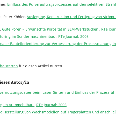
mer,
Einfluss des Pulverauftragsprozesses auf den selektiven Stra
a, Peter Köhler,
Auslegung, Konstruktion und Fertigung von ström
r,
Gute Poren – Erwünschte Porosität in SLM-Werkstücken
,
RTe Jour
cturing im Sondermaschinenbau
,
RTe Journal: 2008
imaler Bauteilorientierung zur Verbesserung der Prozessplanung i
che starten
für diesen Artikel nutzen.
ieses Autor/in
vernutzungsdauer beim Laser-Sintern und Einfluss der Prozessfüh
ng im Automobilbau
,
RTe Journal: 2005
ve Herstellung von Wachsmodellen auf Trägerplatten und anschlie