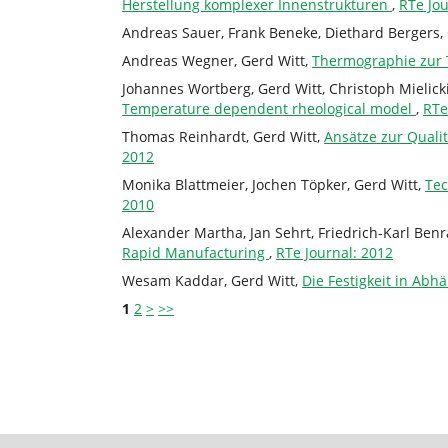
Herstellung komplexer Innenstrukturen
,
RTe Jou
Andreas Sauer, Frank Beneke, Diethard Bergers,
Andreas Wegner, Gerd Witt,
Thermographie zur 
Johannes Wortberg, Gerd Witt, Christoph Mielic
Temperature dependent rheological model
,
RTe
Thomas Reinhardt, Gerd Witt,
Ansätze zur Quali
2012
Monika Blattmeier, Jochen Töpker, Gerd Witt,
Tec
2010
Alexander Martha, Jan Sehrt, Friedrich-Karl Benr
Rapid Manufacturing
,
RTe Journal: 2012
Wesam Kaddar, Gerd Witt,
Die Festigkeit in Abh
1
2
>
>>