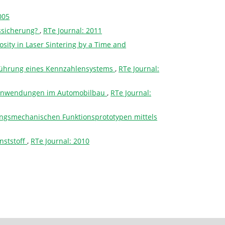
005
ssicherung?
,
RTe Journal: 2011
osity in Laser Sintering by a Time and
nführung eines Kennzahlensystems
,
RTe Journal:
ndanwendungen im Automobilbau
,
RTe Journal:
ungsmechanischen Funktionsprototypen mittels
nststoff
,
RTe Journal: 2010