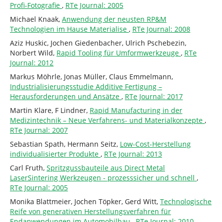
Profi-Fotografie
,
RTe Journal: 2005
Michael Knaak,
Anwendung der neusten RP&M
Technologien im Hause Materialise
,
RTe Journal: 2008
Aziz Huskic, Jochen Giedenbacher, Ulrich Pschebezin,
Norbert Wild,
Rapid Tooling für Umformwerkzeuge
,
RTe
Journal: 2012
Markus Möhrle, Jonas Müller, Claus Emmelmann,
Industrialisierungsstudie Additive Fertigung –
Herausforderungen und Ansätze
,
RTe Journal: 2017
Martin Klare, F Lindner,
Rapid Manufacturing in der
Medizintechnik – Neue Verfahrens- und Materialkonzepte
,
RTe Journal: 2007
Sebastian Spath, Hermann Seitz,
Low-Cost-Herstellung
individualisierter Produkte
,
RTe Journal: 2013
Carl Fruth,
Spritzgussbauteile aus Direct Metal
LaserSintering Werkzeugen - prozesssicher und schnell
,
RTe Journal: 2005
Monika Blattmeier, Jochen Töpker, Gerd Witt,
Technologische
Reife von generativen Herstellungsverfahren für
Endanwendungen im Automobilbau
,
RTe Journal: 2010