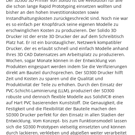
Der SD300 3D Printer von Solido ist die Revolution für alle
die schon lange Rapid Prototyping einsetzen wollten und
bisher an den hohen Investitionskosten sowie
Instandhaltungskosten zurückgeschreckt sind. Noch nie war
es so einfach per Knopfdruck seine eigenen Modelle zu
erschwinglichen Kosten zu produzieren. Der Solido 3D
Drucker ist der erste 3D Drucker der auf dem Schreibtisch
Platz hat. Er ist ein bürotauglicher, Netzwerk kompatibler
Drucker, der es erlaubt schnell und einfach Modelle anhand
Ihres 3D CAD Datensatzes am Arbeitsplatz zu produzieren.
Wochen, sogar Monate können in der Entwicklung von
Produkten eingespart werden indem Sie die Verifizierungen
direkt am Bauteil durchsprechen. Der SD300 Drucker hilft
Zeit und Kosten zu sparen und die Qualität und
Produktivität der Teile zu erhöhen. Durch den Einsatz der
PVC-Schicht-Laminierung (LLM), produziert der SD300
robuste und dennoch flexible Modelle aus SolidVC® einen
auf Hart PVC basierenden Kunststoff. Die Genauigkeit, die
Festigkeit und die Flexibilität der Bauteile machen den
SD300 Drucker perfekt für den Einsatz in allen Stadien der
Entwicklung. Vom Konzept- bis zum Funktionsmodell lassen
sich die SD300 Prototypen vielseitig einsetzten und können
durch lackieren, verkleben und abgießen weiter verarbeitet