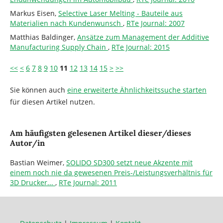
Markus Eisen,
Selective Laser Melting - Bauteile aus
Materialien nach Kundenwunsch
,
RTe Journal: 2007
Matthias Baldinger,
Ansätze zum Management der Additive
Manufacturing Supply Chain
,
RTe Journal: 2015
<<
<
6
7
8
9
10
11
12
13
14
15
>
>>
Sie können auch
eine erweiterte Ähnlichkeitssuche starten
für diesen Artikel nutzen.
Am häufigsten gelesenen Artikel dieser/dieses
Autor/in
Bastian Weimer,
SOLIDO SD300 setzt neue Akzente mit
einem noch nie da gewesenen Preis-/Leistungsverhältnis für
3D Drucker...
,
RTe Journal: 2011