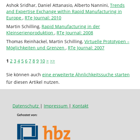
Ashok Sridhar, Daniel Attanasio, Alberto Nannini,
Trends
and Expertise Exchange within Rapid Manufacturing in
Europe
,
RTe Journal: 2010
Martin Schilling,
Rapid Manufacturing in der
Kleinserienproduktion
,
RTe Journal: 2008
Thomas Reinhäckel, Martin Schilling,
Virtuelle Prototypen –
Möglichkeiten und Grenzen
,
RTe Journal: 2007
1
2
3
4
5
6
7
8
9
10
>
>>
Sie können auch
eine erweiterte Ähnlichkeitssuche starten
für diesen Artikel nutzen.
Datenschutz
|
Impressum
|
Kontakt