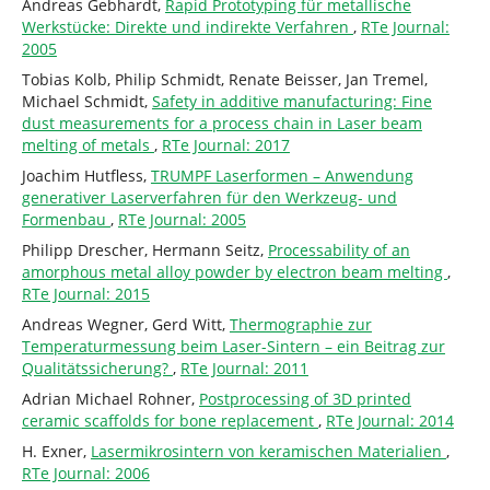
Andreas Gebhardt,
Rapid Prototyping für metallische
Werkstücke: Direkte und indirekte Verfahren
,
RTe Journal:
2005
Tobias Kolb, Philip Schmidt, Renate Beisser, Jan Tremel,
Michael Schmidt,
Safety in additive manufacturing: Fine
dust measurements for a process chain in Laser beam
melting of metals
,
RTe Journal: 2017
Joachim Hutfless,
TRUMPF Laserformen – Anwendung
generativer Laserverfahren für den Werkzeug- und
Formenbau
,
RTe Journal: 2005
Philipp Drescher, Hermann Seitz,
Processability of an
amorphous metal alloy powder by electron beam melting
,
RTe Journal: 2015
Andreas Wegner, Gerd Witt,
Thermographie zur
Temperaturmessung beim Laser-Sintern – ein Beitrag zur
Qualitätssicherung?
,
RTe Journal: 2011
Adrian Michael Rohner,
Postprocessing of 3D printed
ceramic scaffolds for bone replacement
,
RTe Journal: 2014
H. Exner,
Lasermikrosintern von keramischen Materialien
,
RTe Journal: 2006