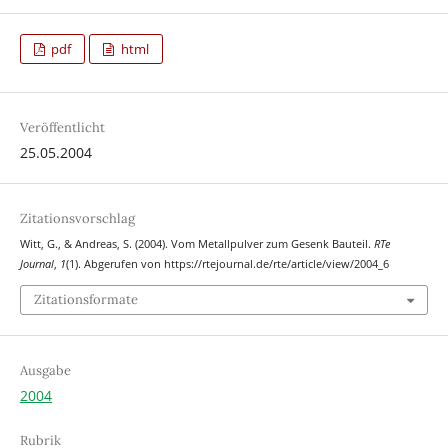
pdf
html
Veröffentlicht
25.05.2004
Zitationsvorschlag
Witt, G., & Andreas, S. (2004). Vom Metallpulver zum Gesenk Bauteil.
RTe
Journal
,
1
(1). Abgerufen von https://rtejournal.de/rte/article/view/2004_6
Zitationsformate
Ausgabe
2004
Rubrik