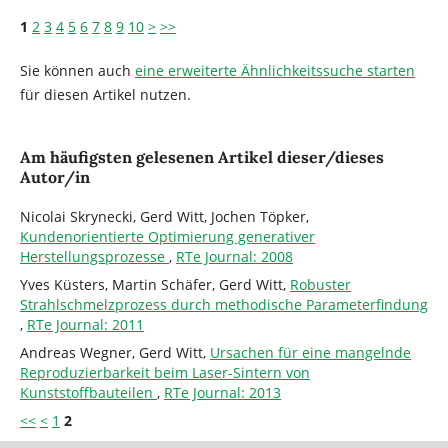
1
2
3
4
5
6
7
8
9
10
>
>>
Sie können auch
eine erweiterte Ähnlichkeitssuche starten
für diesen Artikel nutzen.
Am häufigsten gelesenen Artikel dieser/dieses
Autor/in
Nicolai Skrynecki, Gerd Witt, Jochen Töpker,
Kundenorientierte Optimierung generativer
Herstellungsprozesse
,
RTe Journal: 2008
Yves Küsters, Martin Schäfer, Gerd Witt,
Robuster
Strahlschmelzprozess durch methodische Parameterfindung
,
RTe Journal: 2011
Andreas Wegner, Gerd Witt,
Ursachen für eine mangelnde
Reproduzierbarkeit beim Laser-Sintern von
Kunststoffbauteilen
,
RTe Journal: 2013
<<
<
1
2