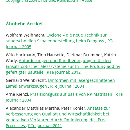
Copyright (c) 2004 Ulf Lindhe, Hans-Joachim Hesse
Ähnliche Artikel
Wolfram Weihnacht,
Cyclone – die neue Technik zur
superschnellen Schalenherstellung beim Feinguss
,
RTe
Journal: 2005
Wito Hartmann, Tino Hausotte, Dietmar Drummer, Katrin
Wudy,
Anforderungen und Randbedingungen für den
Einsatz optischer Messsysteme zur In-Line-Prüfung additiv
gefertigter Bauteile
,
RTe Journal: 2012
Gerhard Weihbrecht,
Umformen mit lasergeschnittenen
Lamellenwerkzeugen
,
RTe Journal: 2004
Arne Kienzl,
Präzisionsguss auf Basis von RP-Matritzen
,
RTe
Journal: 2004
Alexander Matthias Martha, Peter Köhler,
Ansätze zur
Verbesserung von Qualität und Wirtschaftlichkeit bei
generativen Verfahren durch Optimierung des Pre-
Processes
,
RTe Journal: 2011