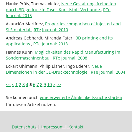
Hauke Prüß, Thomas Vietor,
Neue Gestaltungsfreiheiten
durch 3D-gedruckte Faser-Kunststoff-Verbunde
,
RTe
Journal: 2015
Asunción Martínez,
Properties comparison of Injected and
SLS material
,
RTe Journal: 2010
Andreas Gebhardt, Miranda Fateri,
3D printing and its
applications
,
RTe Journal: 2013
Hannes Kuhn,
Möglichkeiten des Rapid Manufacturing im
Sondermaschinenbau
,
RTe Journal: 2008
Eckart Uhlmann, Philip Elsner, Ingo Ederer,
Neue
Dimensionen in der 3D-Drucktechnologie
,
RTe Journal: 2004
<<
<
1
2
3
4
5
6
7
8
9
10
>
>>
Sie können auch
eine erweiterte Ähnlichkeitssuche starten
für diesen Artikel nutzen.
Datenschutz
|
Impressum
|
Kontakt