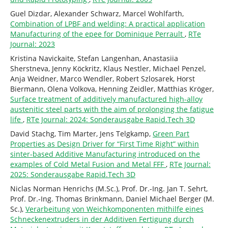
Guel Dizdar, Alexander Schwarz, Marcel Wohlfarth,
Combination of LPBF and welding: A practical application
Manufacturing of the epee for Dominique Perrault
,
RTe
Journal: 2023
Kristina Navickaite, Stefan Langenhan, Anastasiia
Sherstneva, Jenny Köckritz, Klaus Nestler, Michael Penzel,
Anja Weidner, Marco Wendler, Robert Szlosarek, Horst
Biermann, Olena Volkova, Henning Zeidler, Matthias Kröger,
Surface treatment of additively manufactured high-alloy
austenitic steel parts with the aim of prolonging the fatigue
life
,
RTe Journal: 2024: Sonderausgabe Rapid.Tech 3D
David Stachg, Tim Marter, Jens Telgkamp,
Green Part
Properties as Design Driver for “First Time Right” within
sinter-based Additive Manufacturing introduced on the
examples of Cold Metal Fusion and Metal FFF
,
RTe Journal:
2025: Sonderausgabe Rapid.Tech 3D
Niclas Norman Henrichs (M.Sc.), Prof. Dr.-Ing. Jan T. Sehrt,
Prof. Dr.-Ing. Thomas Brinkmann, Daniel Michael Berger (M.
Sc.),
Verarbeitung von Weichkomponenten mithilfe eines
Schneckenextruders in der Additiven Fertigung durch