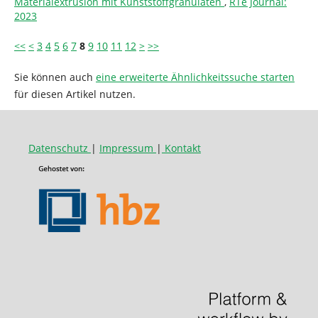
Materialextrusion mit Kunststoffgranulaten
,
RTe Journal:
2023
<<
<
3
4
5
6
7
8
9
10
11
12
>
>>
Sie können auch
eine erweiterte Ähnlichkeitssuche starten
für diesen Artikel nutzen.
Datenschutz
|
Impressum
|
Kontakt