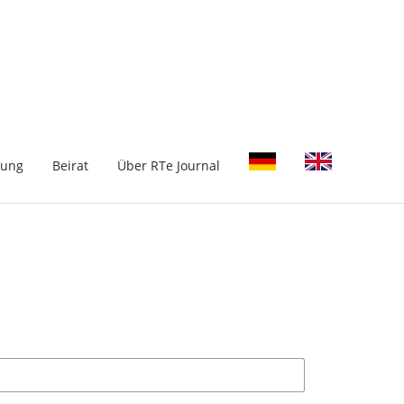
-
hung
Beirat
Über RTe Journal