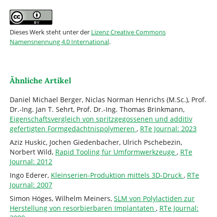
Dieses Werk steht unter der
Lizenz Creative Commons
Namensnennung 4.0 International
.
Ähnliche Artikel
Daniel Michael Berger, Niclas Norman Henrichs (M.Sc.), Prof.
Dr.-Ing. Jan T. Sehrt, Prof. Dr.-Ing. Thomas Brinkmann,
Eigenschaftsvergleich von spritzgegossenen und additiv
gefertigten Formgedächtnispolymeren
,
RTe Journal: 2023
Aziz Huskic, Jochen Giedenbacher, Ulrich Pschebezin,
Norbert Wild,
Rapid Tooling für Umformwerkzeuge
,
RTe
Journal: 2012
Ingo Ederer,
Kleinserien-Produktion mittels 3D-Druck
,
RTe
Journal: 2007
Simon Höges, Wilhelm Meiners,
SLM von Polylactiden zur
Herstellung von resorbierbaren Implantaten
,
RTe Journal: