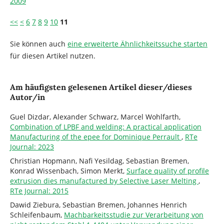
2009
<<
<
6
7
8
9
10
11
Sie können auch
eine erweiterte Ähnlichkeitssuche starten
für diesen Artikel nutzen.
Am häufigsten gelesenen Artikel dieser/dieses
Autor/in
Guel Dizdar, Alexander Schwarz, Marcel Wohlfarth,
Combination of LPBF and welding: A practical application
Manufacturing of the epee for Dominique Perrault
,
RTe
Journal: 2023
Christian Hopmann, Nafi Yesildag, Sebastian Bremen,
Konrad Wissenbach, Simon Merkt,
Surface quality of profile
extrusion dies manufactured by Selective Laser Melting
,
RTe Journal: 2015
Dawid Ziebura, Sebastian Bremen, Johannes Henrich
Schleifenbaum,
Machbarkeitsstudie zur Verarbeitung von