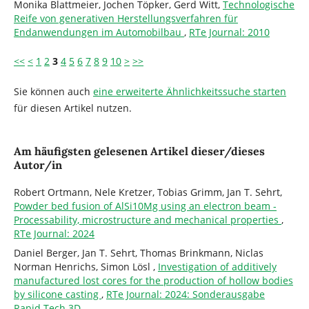
Monika Blattmeier, Jochen Töpker, Gerd Witt,
Technologische
Reife von generativen Herstellungsverfahren für
Endanwendungen im Automobilbau
,
RTe Journal: 2010
<<
<
1
2
3
4
5
6
7
8
9
10
>
>>
Sie können auch
eine erweiterte Ähnlichkeitssuche starten
für diesen Artikel nutzen.
Am häufigsten gelesenen Artikel dieser/dieses
Autor/in
Robert Ortmann, Nele Kretzer, Tobias Grimm, Jan T. Sehrt,
Powder bed fusion of AlSi10Mg using an electron beam -
Processability, microstructure and mechanical properties
,
RTe Journal: 2024
Daniel Berger, Jan T. Sehrt, Thomas Brinkmann, Niclas
Norman Henrichs, Simon Lösl ,
Investigation of additively
manufactured lost cores for the production of hollow bodies
by silicone casting
,
RTe Journal: 2024: Sonderausgabe
Rapid.Tech 3D