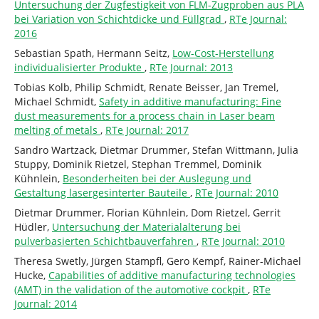
Untersuchung der Zugfestigkeit von FLM-Zugproben aus PLA
bei Variation von Schichtdicke und Füllgrad
,
RTe Journal:
2016
Sebastian Spath, Hermann Seitz,
Low-Cost-Herstellung
individualisierter Produkte
,
RTe Journal: 2013
Tobias Kolb, Philip Schmidt, Renate Beisser, Jan Tremel,
Michael Schmidt,
Safety in additive manufacturing: Fine
dust measurements for a process chain in Laser beam
melting of metals
,
RTe Journal: 2017
Sandro Wartzack, Dietmar Drummer, Stefan Wittmann, Julia
Stuppy, Dominik Rietzel, Stephan Tremmel, Dominik
Kühnlein,
Besonderheiten bei der Auslegung und
Gestaltung lasergesinterter Bauteile
,
RTe Journal: 2010
Dietmar Drummer, Florian Kühnlein, Dom Rietzel, Gerrit
Hüdler,
Untersuchung der Materialalterung bei
pulverbasierten Schichtbauverfahren
,
RTe Journal: 2010
Theresa Swetly, Jürgen Stampfl, Gero Kempf, Rainer-Michael
Hucke,
Capabilities of additive manufacturing technologies
(AMT) in the validation of the automotive cockpit
,
RTe
Journal: 2014