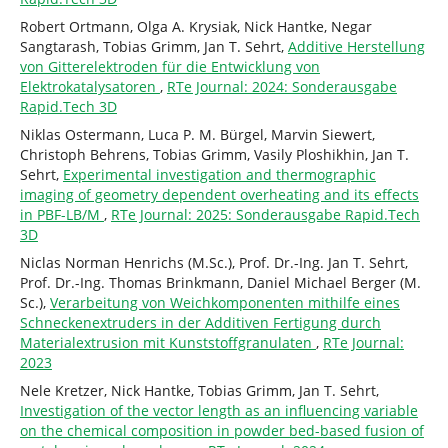
Robert Ortmann, Olga A. Krysiak, Nick Hantke, Negar
Sangtarash, Tobias Grimm, Jan T. Sehrt,
Additive Herstellung
von Gitterelektroden für die Entwicklung von
Elektrokatalysatoren
,
RTe Journal: 2024: Sonderausgabe
Rapid.Tech 3D
Niklas Ostermann, Luca P. M. Bürgel, Marvin Siewert,
Christoph Behrens, Tobias Grimm, Vasily Ploshikhin, Jan T.
Sehrt,
Experimental investigation and thermographic
imaging of geometry dependent overheating and its effects
in PBF-LB/M
,
RTe Journal: 2025: Sonderausgabe Rapid.Tech
3D
Niclas Norman Henrichs (M.Sc.), Prof. Dr.-Ing. Jan T. Sehrt,
Prof. Dr.-Ing. Thomas Brinkmann, Daniel Michael Berger (M.
Sc.),
Verarbeitung von Weichkomponenten mithilfe eines
Schneckenextruders in der Additiven Fertigung durch
Materialextrusion mit Kunststoffgranulaten
,
RTe Journal:
2023
Nele Kretzer, Nick Hantke, Tobias Grimm, Jan T. Sehrt,
Investigation of the vector length as an influencing variable
on the chemical composition in powder bed-based fusion of