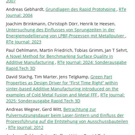
2007
Andreas Gebhardt,
Grundlagen des Rapid Prototyping
,
RTe
Journal: 2004
Joachim Brinkmann, Christoph Dörr, Henrik te Heesen,
Untersuchung des Einflusses von Sprungzeiten in der
Energiemodellierung von LPBF-Prozessen mit Metallpulver
,
RTe Journal: 2023
Paul Oehlmann, Martin Friedrich, Tobias Grimm, Jan T Sehrt,
A Novel Method for Benchmarking Surface Quality in
Additive Manufacturing
,
RTe Journal: 2024: Sonderausgabe
Rapid.Tech 3D
David Stachg, Tim Marter, Jens Telgkamp,
Green Part
Properties as Design Driver for “First Time Right” within
sinter-based Additive Manufacturing introduced on the
examples of Cold Metal Fusion and Metal FFF
,
RTe Journal:
2025: Sonderausgabe Rapid.Tech 3D
Andreas Wegner, Gerd Witt,
Betrachtung zur
Pulvernutzungsdauer beim Laser-Sintern und Einfluss der
Prozessführung auf die Entstehung von Ausschussbauteilen
,
RTe Journal: 2012