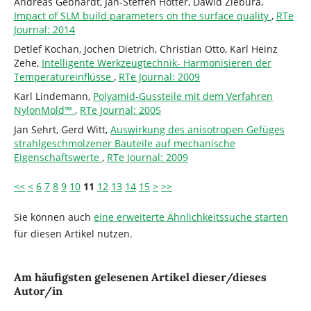
Andreas Gebhardt, Jan-Steffen Hötter, Dawid Ziebura,
Impact of SLM build parameters on the surface quality
,
RTe
Journal: 2014
Detlef Kochan, Jochen Dietrich, Christian Otto, Karl Heinz
Zehe,
Intelligente Werkzeugtechnik- Harmonisieren der
Temperatureinflüsse
,
RTe Journal: 2009
Karl Lindemann,
Polyamid-Gussteile mit dem Verfahren
NylonMold™
,
RTe Journal: 2005
Jan Sehrt, Gerd Witt,
Auswirkung des anisotropen Gefüges
strahlgeschmolzener Bauteile auf mechanische
Eigenschaftswerte
,
RTe Journal: 2009
<<
<
6
7
8
9
10
11
12
13
14
15
>
>>
Sie können auch
eine erweiterte Ähnlichkeitssuche starten
für diesen Artikel nutzen.
Am häufigsten gelesenen Artikel dieser/dieses
Autor/in